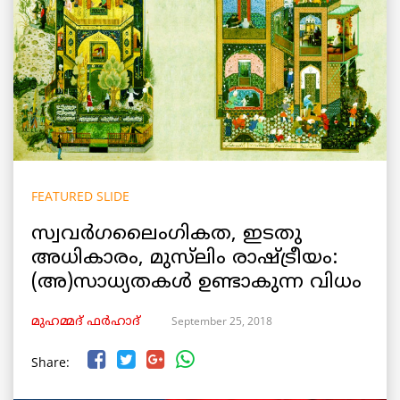
FEATURED SLIDE
സ്വവർഗലൈംഗികത, ഇടതു
അധികാരം, മുസ്‌ലിം രാഷ്ട്രീയം:
(അ)സാധ്യതകൾ ഉണ്ടാകുന്ന വിധം
September 25, 2018
മുഹമ്മദ് ഫർഹാദ്
Share: