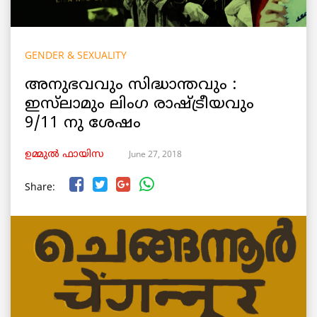
GENDER & SEXUALITY
അനുഭവവും സിദ്ധാന്തവും :
ഇസ്‌ലാമും ലിംഗ രാഷ്ട്രീയവും
9/11 നു ശേഷം
June 27, 2018
ഉമ്മുല്‍ ഫായിസ
Share: