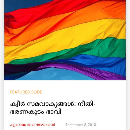
FEATURED SLIDE
ക്വീർ സമവാക്യങ്ങൾ: നീതി-
ഭരണകൂടം-ഭാവി
September 8, 2018
എം.കെ ബാലമോഹൻ