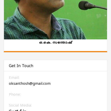
ഒ.കെ. സന്തോഷ്
Get In Touch
Email:
oksanthosh@gmail.com
Phone:
Social Media: