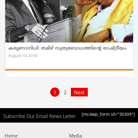
കരുണാനിധി: തമിഴ് സ്വത്വബോധത്തിന്റെ രാഷ്ട്രീയം
August 10, 2018
1
2
Next
[mc4wp_form id="30309"]
Subscribe Our Email News Letter
Home
Media