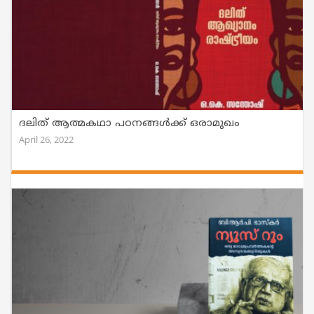
ദലിത് ആത്മകഥാ പഠനങ്ങൾക്ക് ഒരാമുഖം
April 26, 2022