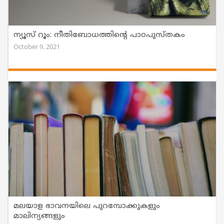
ന്യൂസ് റൂം: നീതിബോധത്തിന്റെ പാഠപുസ്തകം
October 9, 2021
മലയാള ഭാവനയിലെ പുറമ്പോക്കുകളും
മാലിന്യങ്ങളും