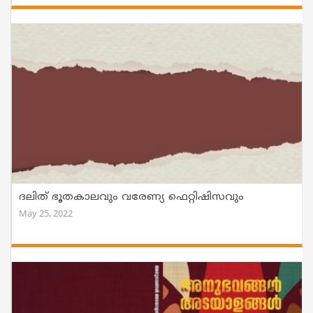
ദലിത് ഭൂതകാലവും വരേണ്യ ഫെറ്റിഷിസവും
May 25, 2022