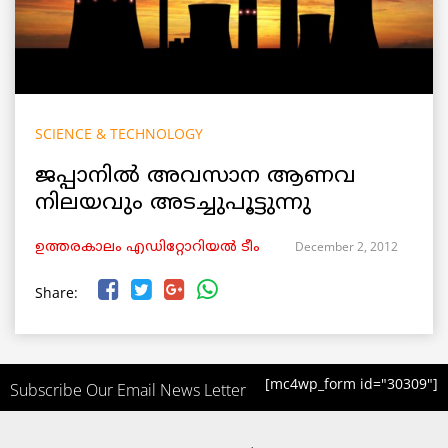
SCIENCE & TECHNOLOGY
ജപ്പാനില്‍ അവസാന ആണവ
നിലയവും അടച്ചുപൂട്ടുന്നു
December 2, 2012
ഉത്തരകാലം എഡിറ്റോറിയല്‍ ടീം
Share:
[mc4wp_form id="30309"]
Subscribe Our Email News Letter