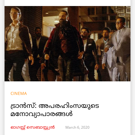
CINEMA
ട്രാൻസ്: അപരഹിംസയുടെ
മനോവ്യാപാരങ്ങൾ
March 6, 2020
ഓഗസ്റ്റ് സെബാസ്റ്റ്യൻ