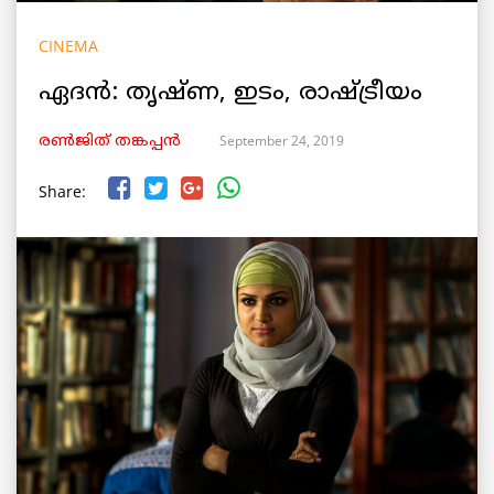
CINEMA
ഏദൻ: തൃഷ്ണ, ഇടം, രാഷ്ട്രീയം
September 24, 2019
രൺജിത് തങ്കപ്പൻ
Share: