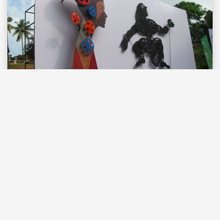
CINEMA
ഐഎഫ്എഫ്കെയിലെ
സിനിമകൾ: സാമ്യതകളും
സമാന്തരങ്ങളും (ഭാഗം രണ്ട്)
January 9, 2019
അർജുൻ
Share: