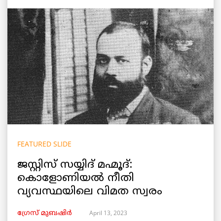
FEATURED SLIDE
ജസ്റ്റിസ് സയ്യിദ് മഹ്മൂദ്:
കൊളോണിയൽ നീതി
വ്യവസ്ഥയിലെ വിമത സ്വരം
April 13, 2023
ഗ്രേസ് മുബഷിർ