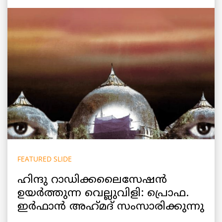
FEATURED SLIDE
ഹിന്ദു റാഡിക്കലൈസേഷൻ
ഉയർത്തുന്ന വെല്ലുവിളി: പ്രൊഫ.
ഇർഫാൻ അഹ്‌മദ്‌ സംസാരിക്കുന്നു