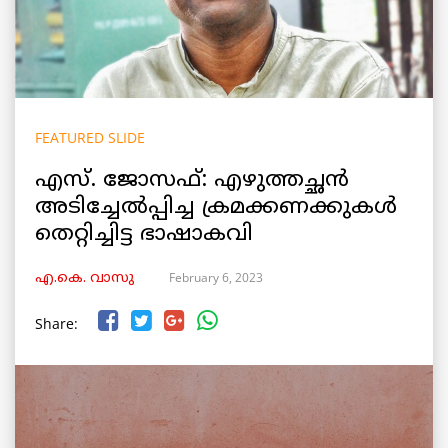
FEATURED SLIDE
എസ്. ജോസഫ്: എഴുത്തച്ഛൻ
അടിച്ചേൽപ്പിച്ച ക്രമക്കണക്കുകൾ
തെറ്റിച്ചിട്ട ഭാഷാകവി
February 6, 2023
എ.കെ. വാസു
Share: