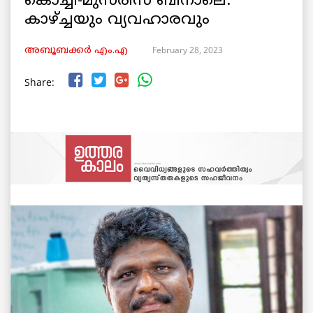
കൊച്ചി-മുസ്‌രിസ് ബിനാലെ:
കാഴ്ച്ചയും വ്യവഹാരവും
February 28, 2023
അബൂബക്കർ എം.എ
Share: