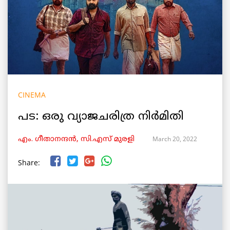
CINEMA
പട: ഒരു വ്യാജചരിത്ര നിർമിതി
March 20, 2022
എം. ഗീതാനന്ദൻ, സി.എസ് മുരളി
Share: