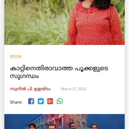
BOOK
കാറ്റിനെതിരാവാത്ത പൂക്കളുടെ
സുഗന്ധം
March 27, 2022
സുനിൽ പി. ഇളയിടം
Share: