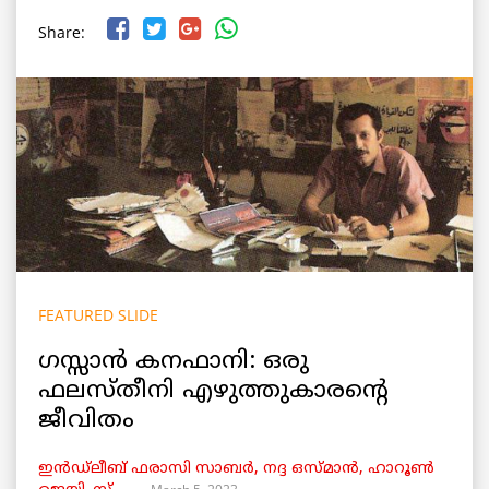
Share:
FEATURED SLIDE
ഗസ്സാൻ കനഫാനി: ഒരു
ഫലസ്തീനി എഴുത്തുകാരന്റെ
ജീവിതം
ഇൻഡ്ലീബ് ​​ഫരാസി സാബർ, നദ്ദ ഒസ്മാൻ, ഹാറൂൺ