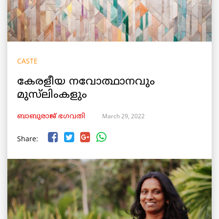
CASTE
കേരളീയ നവോത്ഥാനവും
മുസ്‌ലിംകളും
March 29, 2022
ബാബുരാജ് ഭഗവതി
Share: