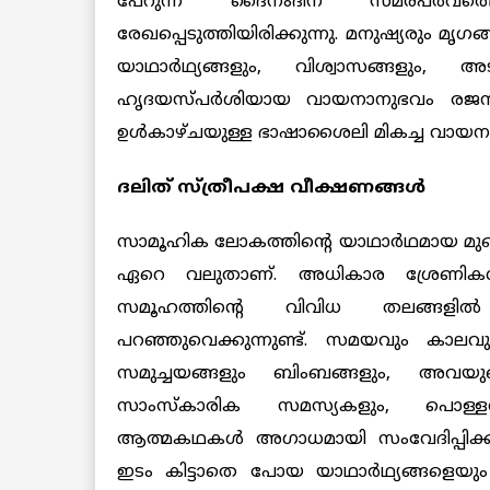
പേറുന്ന ദൈനംദിന സമരപർവത്
രേഖപ്പെടുത്തിയിരിക്കുന്നു. മനുഷ്യരും മ
യാഥാർഥ്യങ്ങളും, വിശ്വാസങ്ങളും, അട
ഹൃദയസ്പർശിയായ വായനാനുഭവം രജനിയ
ഉൾകാഴ്ചയുള്ള ഭാഷാശൈലി മികച്ച വായനാ
ദലിത് സ്ത്രീപക്ഷ വീക്ഷണങ്ങൾ
സാമൂഹിക ലോകത്തിന്റെ യാഥാർഥമായ മു
ഏറെ വലുതാണ്. അധികാര ശ്രേണികൾക്ക
സമൂഹത്തിന്റെ വിവിധ തലങ്ങളിൽ 
പറഞ്ഞുവെക്കുന്നുണ്ട്. സമയവും കാ
സമുച്ചയങ്ങളും ബിംബങ്ങളും, അവയു
സാംസ്‌കാരിക സമസ്യകളും, പൊള്ളത
ആത്മകഥകൾ അഗാധമായി സംവേദിപ്പിക്കുന
ഇടം കിട്ടാതെ പോയ യാഥാർഥ്യങ്ങളെയും