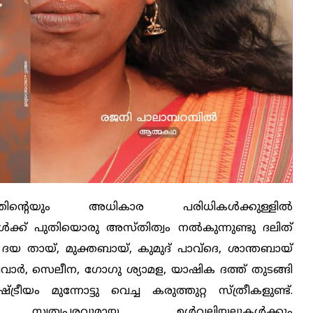
്തിന്റെയും അധികാര പരിധികൾക്കുള്ളിൽ
വങ്ങൾക്ക് പുതിയൊരു അസ്തിത്വം നൽകുന്നുണ്ടു ദലിത്
. ദയ തായ്, മുക്തബായ്, കുമുദ് പാവ്‌ദെ, ശാന്തബായ്
വാർ, സെലീന, ഗോഗു ശ്യാമള, യാഷിക ദത്ത് തുടങ്ങി
യം മുന്നോട്ടു വെച്ച കരുത്തുറ്റ സ്ത്രീകളുണ്ട്.
 സ്വത്വപരവുമായ ഉൾവലിയലുകൾക്കും