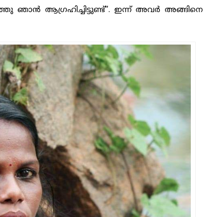
്തു ഞാൻ ആഗ്രഹിച്ചിട്ടുണ്ട്”. ഇന്ന് അവർ അങ്ങിനെ