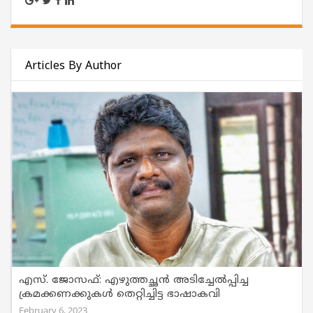
Articles By Author
എസ്. ജോസഫ്: എഴുത്തച്ഛൻ അടിച്ചേൽപ്പിച്ച
ക്രമക്കണക്കുകൾ തെറ്റിച്ചിട്ട ഭാഷാകവി
February 6, 2023