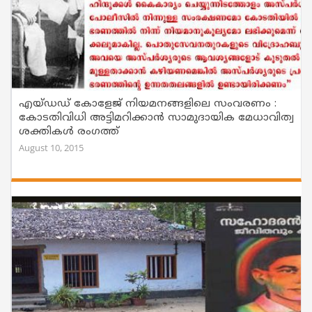
എയ്ഡഡ് കോളേജ് നിയമനങ്ങളിലെ സംവരണം :
കോടതിവിധി അട്ടിമറിക്കാന്‍ സാമുദായിക മേധാവിത്വ
ശക്തികള്‍ രംഗത്ത്
August 10, 2015