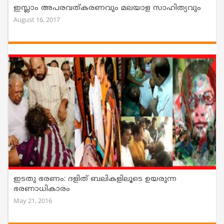
ഇസ്ലാം അപരവത്കരണവും മലയാള സാഹിത്യവും
August 16, 2017
ഇടതു ഭരണം: ദളിത്‌ ബലികളിലൂടെ ഉയരുന്ന
ഭരണാധികാരം
May 21, 2016