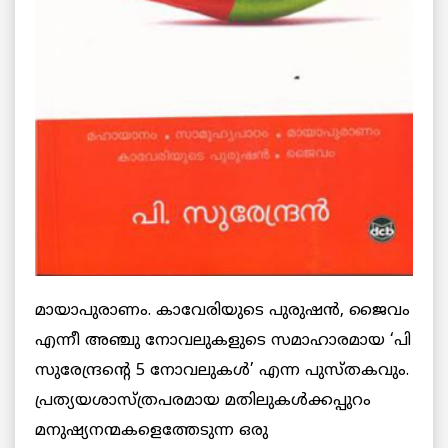
മായാപുരാണം. കാവേരിയുടെ പുരുഷൻ, ജൈവം
എന്നീ അഞ്ചു നോവലുകളുടെ സമാഹാരമായ ‘പി
സുരേന്ദ്രന്റെ 5 നോവലുകൾ’ എന്ന പുസ്തകവും.
പ്രത്യയശാസ്ത്രപരമായ മതിലുകൾക്കപ്പുറം
മനുഷ്യനന്മകളെത്തേടുന്ന ഒരു