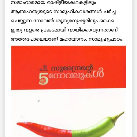
സമാഹാരമായ രാഷ്ട്രീയകഥകളിലും
ആത്മഹത്യയുടെ സാമൂഹികവശങ്ങൾ ചർച്ച
ചെയ്യുന്ന നോവൽ ശൂന്യമനുഷ്യരിലും ഒക്കെ
ഇതു വളരെ പ്രകടമായി വായിക്കാവുന്നതാണ്.
അതേപോലെയാണ്
മഹായാനം, സാമൂഹ്യപാഠം,