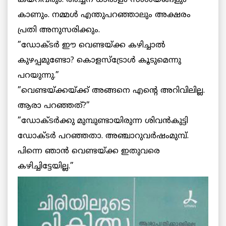
കാണും. നമ്മള്‍ എന്തുപറഞ്ഞാലും അക്ഷരം
പ്രതി അനുസരിക്കും.
”ഡോക്ടര്‍ ഈ വെണ്ടയ്ക്ക കഴിച്ചാല്‍
കുഴപ്പമുണ്ടോ? കൊളസ്‌ട്രോള്‍ കൂടുമെന്നു
പറയുന്നു.”
”വെണ്ടയ്ക്കയ്ക്ക് അങ്ങനെ എന്റെ അറിവിലില്ല.
ആരാ പറഞ്ഞത്?”
”ഡോക്ടര്‍ക്കു മുമ്പുണ്ടായിരുന്ന ശിവന്‍കുട്ടി
ഡോക്ടര്‍ പറഞ്ഞതാ. അഞ്ചാറുവര്‍ഷംമുമ്പ്.
പിന്നെ ഞാന്‍ വെണ്ടയ്ക്ക ഇതുവരെ
കഴിച്ചിട്ടേയില്ല.”