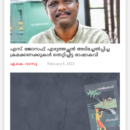
എസ്. ജോസഫ്: എഴുത്തച്ഛൻ അടിച്ചേൽപ്പിച്ച
ക്രമക്കണക്കുകൾ തെറ്റിച്ചിട്ട ഭാഷാകവി
February 6, 2023
എ.കെ. വാസു