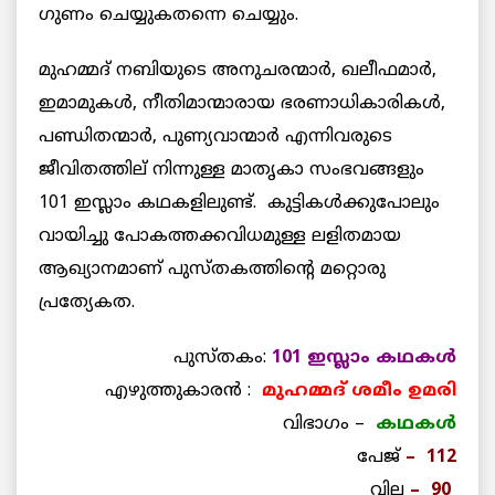
ഗുണം ചെയ്യുകതന്നെ ചെയ്യും.
മുഹമ്മദ് നബിയുടെ അനുചരന്മാർ, ഖലീഫമാർ,
ഇമാമുകൾ, നീതിമാന്മാരായ ഭരണാധികാരികൾ,
പണ്ഡിതന്മാർ, പുണ്യവാന്മാർ എന്നിവരുടെ
ജീവിതത്തില് നിന്നുള്ള മാതൃകാ സംഭവങ്ങളും
101 ഇസ്ലാം കഥകളിലുണ്ട്. കുട്ടികൾക്കുപോലും
വായിച്ചു പോകത്തക്കവിധമുള്ള ലളിതമായ
ആഖ്യാനമാണ് പുസ്തകത്തിന്റെ മറ്റൊരു
പ്രത്യേകത.
പുസ്തകം:
101 ഇസ്ലാം കഥകൾ
എഴുത്തുകാരൻ :
മുഹമ്മദ് ശമീം ഉമരി
വിഭാഗം –
കഥകൾ
പേജ്
– 112
വില
– 90