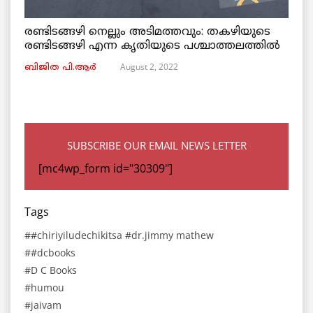
രണ്ടിടങ്ങഴി നെല്ലും അടിമത്തവും: തകഴിയുടെ
രണ്ടിടങ്ങഴി എന്ന കൃതിയുടെ പശ്ചാത്തലത്തിൽ
August 2, 2022
ബിജിത പി.ആർ
SUBSCRIBE OUR EMAIL NEWS LETTER
[mc4wp_form id="30309"]
Tags
#chiriyiludechikitsa #dr.jimmy mathew
#dcbooks
D C Books
humou
jaivam