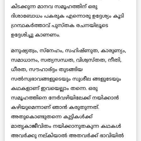
കിടക്കുന്ന മാനവ സമൂഹത്തിന് ഒരു
ദിശാബോധം പകരുക എന്നൊരു ഉദ്ദേശ്യം കൂടി
ഗ്രന്ഥകർത്താവ് പുസ്തക രചനയിലൂടെ
ഉദ്ദേശിച്ചു കാണണം.
മനുഷ്യത്വം, സ്‌നേഹം, സഹിഷ്ണുത, കാരുണ്യം,
സമാധാനം, സത്യസന്ധത, വിശ്വസ്തത, നീതി,
ധീരത, സൗഹാര്ദ്ദം തുടങ്ങിയ
സൽസ്വഭാവങ്ങളുടെയും സുശീല ങ്ങളുടേയും
കഥകളാണ് ഇവയെല്ലാം തന്നെ. ഒരു
സമൂഹത്തിനെ നേർവഴിയിലേക്ക് നയിക്കാൻ
കഴിയുമെന്നാണ് ഞാൻ കരുതുന്നത്.
അതുകൊണ്ടുതന്നെ കുട്ടികൾക്ക്
മാതൃകാജീവിതം നയിക്കാനുതകുന്ന കഥകൾ
അവർക്കു നല്കിയാൽ അതവർക്ക് ഭാവിയിൽ