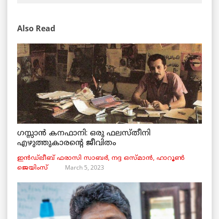
Also Read
ഗസ്സാൻ കനഫാനി: ഒരു ഫലസ്തീനി
എഴുത്തുകാരന്റെ ജീവിതം
ഇൻഡ്ലീബ് ​​ഫരാസി സാബർ, നദ്ദ ഒസ്മാൻ, ഹാറൂൺ
March 5, 2023
ജെയിംസ്