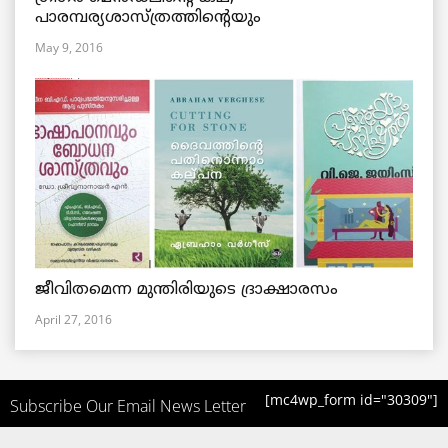
പാരമ്പര്യശാസ്ത്രത്തിന്റെയും
May 9, 2016
ജീവിതമെന്ന മുന്തിരിയുടെ ദ്രാക്ഷാരസം
April 27, 2016
[mc4wp_form id="30309"]
Subscribe Our Email News Letter