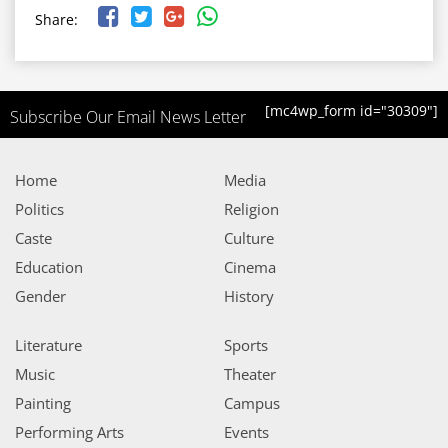
Share:
[mc4wp_form id="30309"]
Subscribe Our Email News Letter
Home
Media
Politics
Religion
Caste
Culture
Education
Cinema
Gender
History
Literature
Sports
Music
Theater
Painting
Campus
Performing Arts
Events