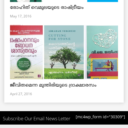
രോഹിത് വെമുലയുടെ രാഷ്ട്രീയം
May 17, 2016
ജീവിതമെന്ന മുന്തിരിയുടെ ദ്രാക്ഷാരസം
April 27, 2016
[mc4wp_form id="30309"]
Subscribe Our Email News Letter