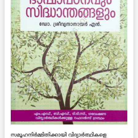
സമൂഹനിര്‍മ്മിതിക്കായി വിദ്യാര്‍ത്ഥികളെ