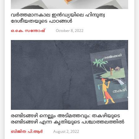
വര്‍ത്തമാനകാല ഇൻഡ്യയിലെ ഹിന്ദുത്വ
ദേശീയതയുടെ പാഠങ്ങൾ
October 8, 2022
ഒ.കെ. സന്തോഷ്
രണ്ടിടങ്ങഴി നെല്ലും അടിമത്തവും: തകഴിയുടെ
രണ്ടിടങ്ങഴി എന്ന കൃതിയുടെ പശ്ചാത്തലത്തിൽ
August 2, 2022
ബിജിത പി.ആർ