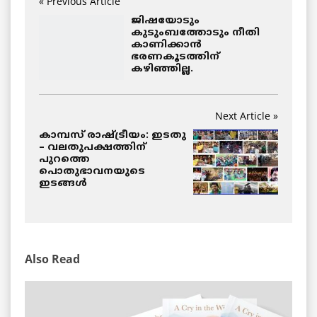
« Previous Article
ജിഷയോടും
കുടുംബത്തോടും നീതി
കാണിക്കാന്‍
ഭരണകൂടത്തിന്
കഴിഞ്ഞില്ല.
Next Article »
കാമ്പസ് രാഷ്ട്രീയം: ഇടതു
– വലതുപക്ഷത്തിന്
പുറത്തെ
പൊതുഭാവനയുടെ
ഇടങ്ങള്‍
Also Read