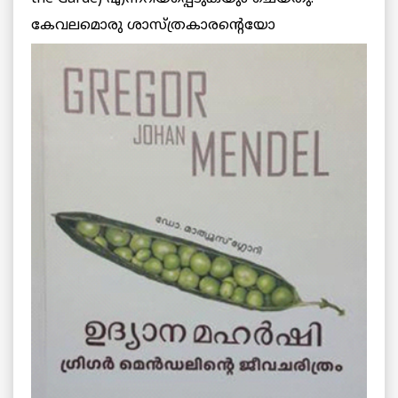
കേവലമൊരു ശാസ്ത്രകാരന്റെയോ