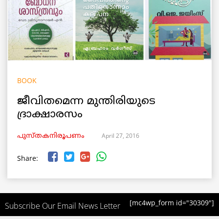
BOOK
ജീവിതമെന്ന മുന്തിരിയുടെ
ദ്രാക്ഷാരസം
April 27, 2016
പുസ്തകനിരൂപണം
Share:
[mc4wp_form id="30309"]
Subscribe Our Email News Letter