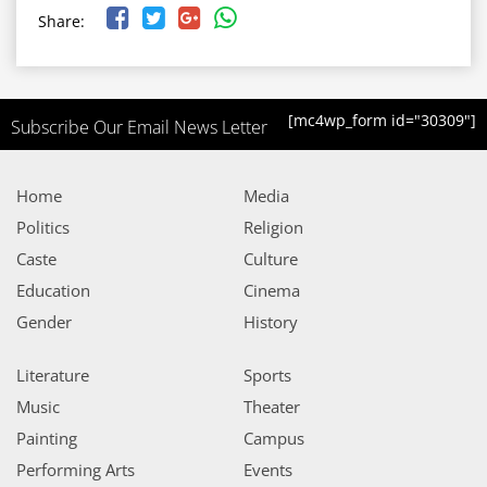
Share:
[mc4wp_form id="30309"]
Subscribe Our Email News Letter
Home
Media
Politics
Religion
Caste
Culture
Education
Cinema
Gender
History
Literature
Sports
Music
Theater
Painting
Campus
Performing Arts
Events