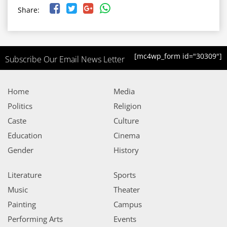
Share:
[mc4wp_form id="30309"]
Subscribe Our Email News Letter
Home
Media
Politics
Religion
Caste
Culture
Education
Cinema
Gender
History
Literature
Sports
Music
Theater
Painting
Campus
Performing Arts
Events