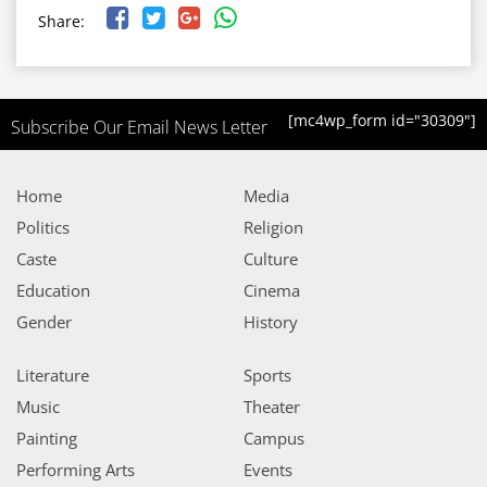
Share:
[mc4wp_form id="30309"]
Subscribe Our Email News Letter
Home
Media
Politics
Religion
Caste
Culture
Education
Cinema
Gender
History
Literature
Sports
Music
Theater
Painting
Campus
Performing Arts
Events