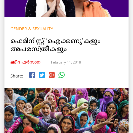
GENDER & SEXUALITY
ഫെമിനിസ്റ്റ് ‘ഐക്കണു’കളും
അപരസ്ത്രീകളും
February 11, 2018
ലദീദ ഫർസാന
Share: