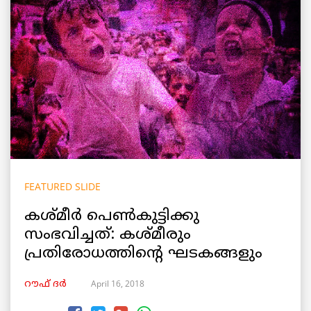
FEATURED SLIDE
കശ്മീർ പെൺകുട്ടിക്കു
സംഭവിച്ചത്: കശ്മീരും
പ്രതിരോധത്തിന്റെ ഘടകങ്ങളും
April 16, 2018
റൗഫ് ദര്‍