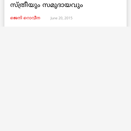
സ്ത്രീയും സമുദായവും
June 20, 2015
ജെനി റൊവീന
Share:
GENDER & SEXUALITY
അധികാര ഫെമിനിസം