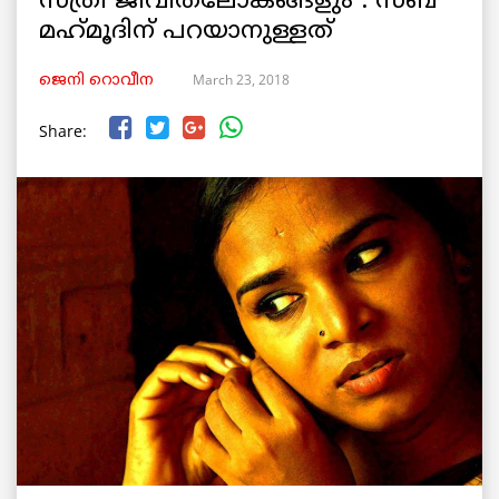
സ്ത്രീ ജീവിതലോകങ്ങളും : സബ
മഹ്‌മൂദിന്‌ പറയാനുള്ളത്
March 23, 2018
ജെനി റൊവീന
Share: