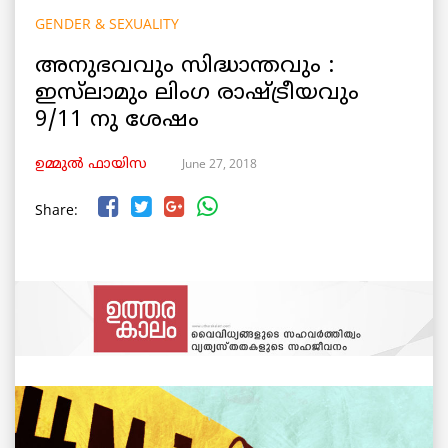
GENDER & SEXUALITY
അനുഭവവും സിദ്ധാന്തവും :
ഇസ്‌ലാമും ലിംഗ രാഷ്ട്രീയവും
9/11 നു ശേഷം
June 27, 2018
ഉമ്മുല്‍ ഫായിസ
Share: