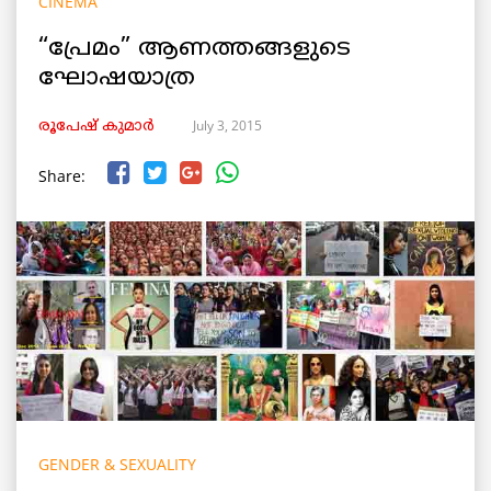
CINEMA
“പ്രേമം” ആണത്തങ്ങളുടെ
ഘോഷയാത്ര
July 3, 2015
രൂപേഷ്‌ കുമാര്‍
Share:
GENDER & SEXUALITY