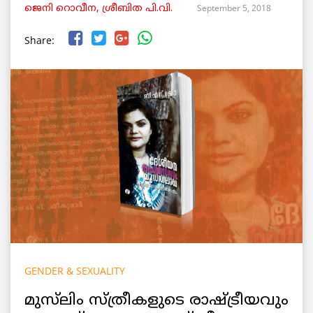
September 5, 2018
ജെനി റൊവീന, ശ്രീബിത പി.വി.
Share:
GENDER & SEXUALITY
മുസ്‌ലിം സ്ത്രീകളുടെ രാഷ്ട്രീയവും