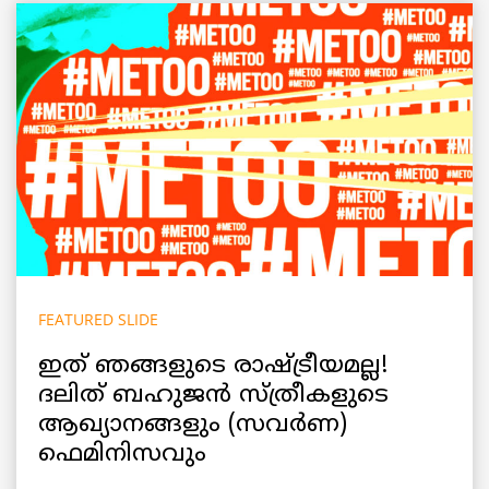
FEATURED SLIDE
ഇത് ഞങ്ങളുടെ രാഷ്ട്രീയമല്ല!
ദലിത് ബഹുജന്‍ സ്ത്രീകളുടെ
ആഖ്യാനങ്ങളും (സവർണ)
ഫെമിനിസവും