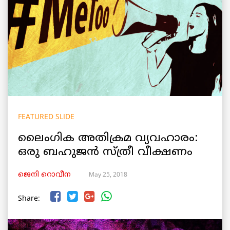
FEATURED SLIDE
ലൈംഗിക അതിക്രമ വ്യവഹാരം:
ഒരു ബഹുജന്‍ സ്ത്രീ വീക്ഷണം
May 25, 2018
ജെനി റൊവീന
Share: