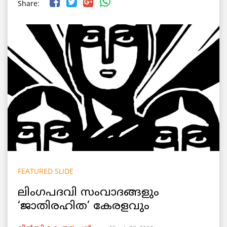
Share:
FEATURED SLIDE
ലിംഗപദവി സംവാദങ്ങളും
‘ജാതിരഹിത’ കേരളവും