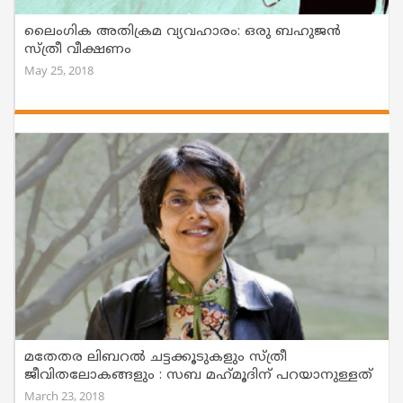
ലൈംഗിക അതിക്രമ വ്യവഹാരം: ഒരു ബഹുജന്‍
സ്ത്രീ വീക്ഷണം
May 25, 2018
മതേതര ലിബറല്‍ ചട്ടക്കൂടുകളും സ്ത്രീ
ജീവിതലോകങ്ങളും : സബ മഹ്‌മൂദിന്‌ പറയാനുള്ളത്
March 23, 2018