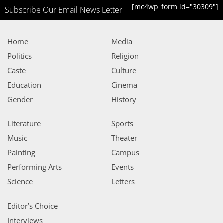
[mc4wp_form id="30309"]
Subscribe Our Email News Letter
Home
Media
Politics
Religion
Caste
Culture
Education
Cinema
Gender
History
Literature
Sports
Music
Theater
Painting
Campus
Performing Arts
Events
Science
Letters
Editor’s Choice
Interviews