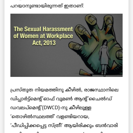
പറയാനുണ്ടായിരുന്നത് ഇതാണ്:
പ്രസ്തുത നിയമത്തിനു കീഴില്‍, രാജസ്ഥാനിലെ
ഡിപ്പാര്‍ട്ട്‌മെന്റ് ഓഫ് വുമണ്‍ ആന്റ് ചൈല്‍ഡ്
ഡവലപ്‌മെന്റ് (DWCD)-നു കീഴിലുള്ള
‘തൊഴില്‍സ്ഥലത്ത്’ വളണ്ടിയറായ,
‘പീഡിപ്പിക്കപ്പെട്ട സ്ത്രീ’ ആയിരിക്കും ബന്‍വാരി