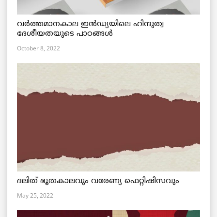
വര്‍ത്തമാനകാല ഇൻഡ്യയിലെ ഹിന്ദുത്വ
ദേശീയതയുടെ പാഠങ്ങൾ
October 8, 2022
ദലിത് ഭൂതകാലവും വരേണ്യ ഫെറ്റിഷിസവും
May 25, 2022