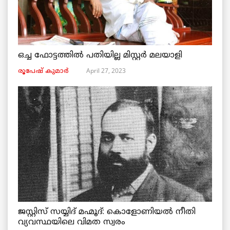
ഒച്ച ഫോട്ടത്തിൽ പതിയില്ല മിസ്റ്റർ മലയാളി
April 27, 2023
രൂപേഷ്‌ കുമാര്‍
ജസ്റ്റിസ് സയ്യിദ് മഹ്മൂദ്: കൊളോണിയൽ നീതി
വ്യവസ്ഥയിലെ വിമത സ്വരം