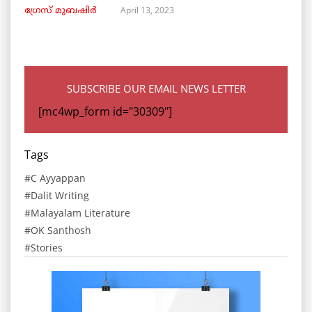
April 13, 2023
ഗ്രേസ് മുബഷിർ
SUBSCRIBE OUR EMAIL NEWS LETTER
[mc4wp_form id="30309"]
Tags
C Ayyappan
Dalit Writing
Malayalam Literature
OK Santhosh
Stories