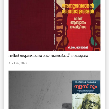
ദലിത് ആത്മകഥാ പഠനങ്ങൾക്ക് ഒരാമുഖം
April 26, 2022