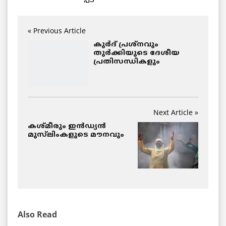
« Previous Article
കുർദ് പ്രശ്നവും
തുർക്കിയുടെ ദേശീയ
പ്രതിസന്ധികളും
Next Article »
കശ്മീരും ഇൻഡ്യൻ
മുസ്‌ലിംകളുടെ മൗനവും
Also Read