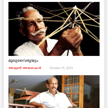
മുഖ്യവൈരുദ്ധ്യം
October 25, 2023
അരുണ്‍ അശോകൻ