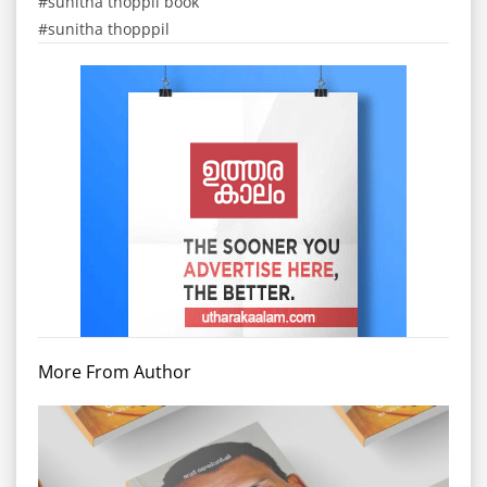
sunitha thoppil book
sunitha thopppil
More From Author