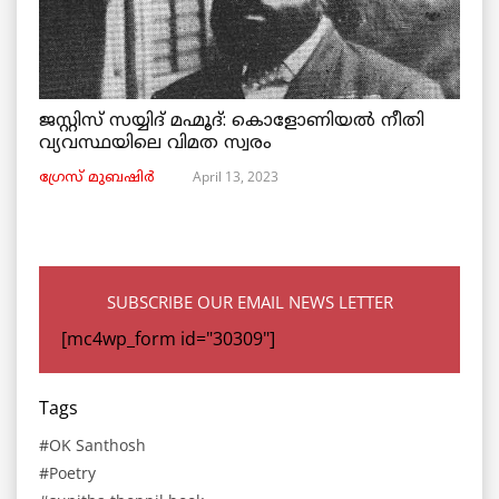
ജസ്റ്റിസ് സയ്യിദ് മഹ്മൂദ്: കൊളോണിയൽ നീതി
വ്യവസ്ഥയിലെ വിമത സ്വരം
April 13, 2023
ഗ്രേസ് മുബഷിർ
SUBSCRIBE OUR EMAIL NEWS LETTER
[mc4wp_form id="30309"]
Tags
OK Santhosh
Poetry