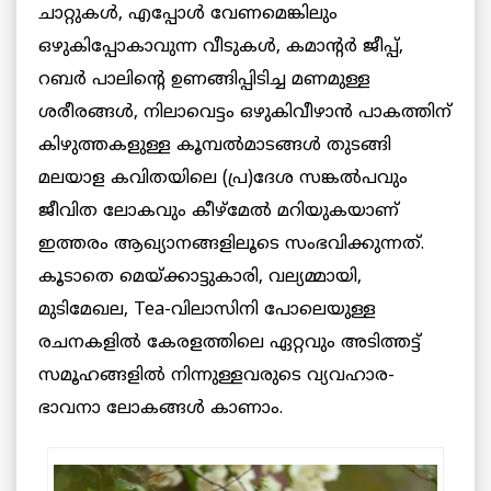
ചാറ്റുകൾ, എപ്പോൾ വേണമെങ്കിലും
ഒഴുകിപ്പോകാവുന്ന വീടുകൾ, കമാന്റർ ജീപ്പ്,
റബർ പാലിന്റെ ഉണങ്ങിപ്പിടിച്ച മണമുള്ള
ശരീരങ്ങൾ, നിലാവെട്ടം ഒഴുകിവീഴാൻ പാകത്തിന്
കിഴുത്തകളുള്ള കൂമ്പൽമാടങ്ങൾ തുടങ്ങി
മലയാള കവിതയിലെ (പ്ര)ദേശ സങ്കൽപവും
ജീവിത ലോകവും കീഴ്മേൽ മറിയുകയാണ്
ഇത്തരം ആഖ്യാനങ്ങളിലൂടെ സംഭവിക്കുന്നത്.
കൂടാതെ മെയ്ക്കാട്ടുകാരി, വല്യമ്മായി,
മുടിമേഖല, Tea-വിലാസിനി പോലെയുള്ള
രചനകളിൽ കേരളത്തിലെ ഏറ്റവും അടിത്തട്ട്
സമൂഹങ്ങളിൽ നിന്നുള്ളവരുടെ വ്യവഹാര-
ഭാവനാ ലോകങ്ങൾ കാണാം.