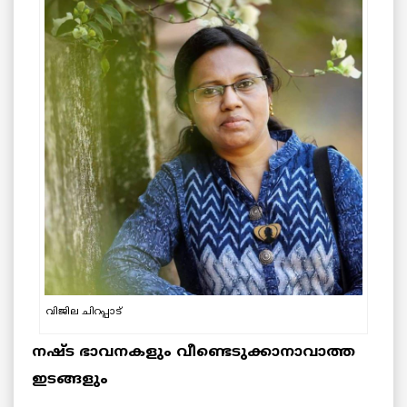
വിജില ചിറപ്പാട്
നഷ്‌ട ഭാവനകളും വീണ്ടെടുക്കാനാവാത്ത
ഇടങ്ങളും