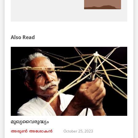
Also Read
മുഖ്യവൈരുദ്ധ്യം
October 25, 2023
അരുണ്‍ അശോകൻ