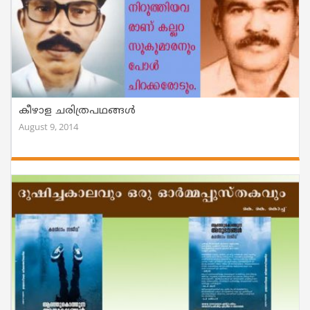
കീഴാള ചരിത്രപഥങ്ങള്‍
August 9, 2014