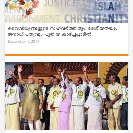
വൈവിദ്ധ്യങ്ങളുടെ സഹവര്‍ത്തിത്വം: ദേശീയതയും
ജനാധിപത്യവും പുതിയ കാഴ്ച്ചപ്പാടില്‍
December 1, 2014