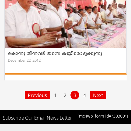
കൊന്നു തിന്നവര്‍ തന്നെ കണ്ണീരൊഴുക്കുന്നു
December 22, 2012
Previous
1
2
3
4
Next
[mc4wp_form id="30309"]
Subscribe Our Email News Letter