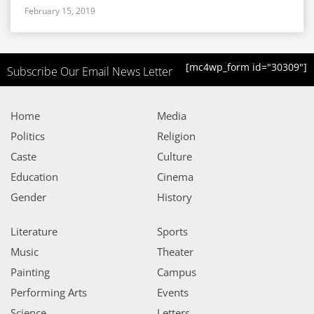
February 15, 2019
[mc4wp_form id="30309"]
Subscribe Our Email News Letter
Home
Media
Politics
Religion
Caste
Culture
Education
Cinema
Gender
History
Literature
Sports
Music
Theater
Painting
Campus
Performing Arts
Events
Science
Letters