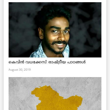
കെവിൻ വധക്കേസ്: രാഷ്ട്രീയ പാഠങ്ങൾ
August 30, 2019