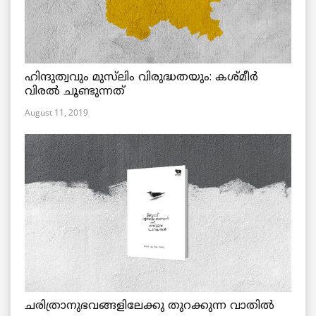
ഹിന്ദുത്വവും മുസ്‌ലിം വിരുദ്ധതയും: കശ്മീർ
വിരൽ ചൂണ്ടുന്നത്
August 11, 2019
ചരിത്രാനുഭവങ്ങളിലേക്കു തുറക്കുന്ന വാതില്‍