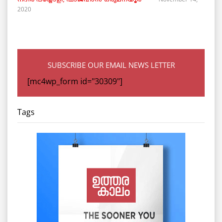
നദീർ പയ്യോളി, ഷാജഹാൻ ഒരുമനയൂർ
2020
SUBSCRIBE OUR EMAIL NEWS LETTER
[mc4wp_form id="30309"]
Tags