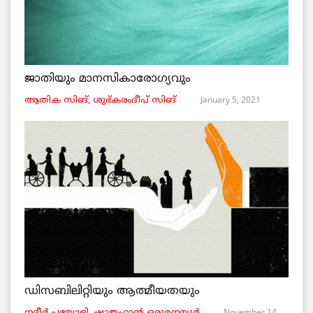
ജാതിയും മാനസികാരോഗ്യവും
January 5, 2021
ആതിക സിങ്, ശുഭ്കരംദീപ് സിങ്
ഡിസബിലിറ്റിയും ആത്മീയതയും
November 14,