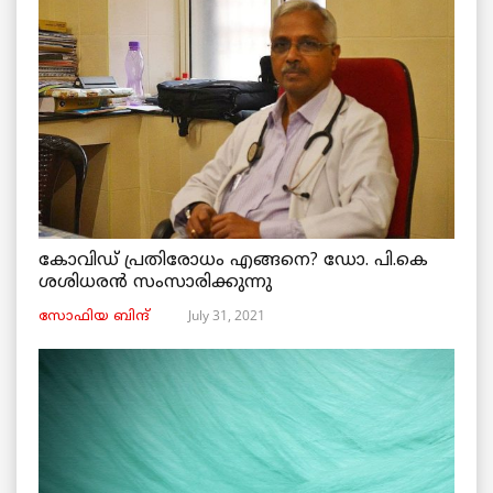
കോവിഡ് പ്രതിരോധം എങ്ങനെ? ഡോ. പി.കെ
ശശിധരൻ സംസാരിക്കുന്നു
July 31, 2021
സോഫിയ ബിന്ദ്