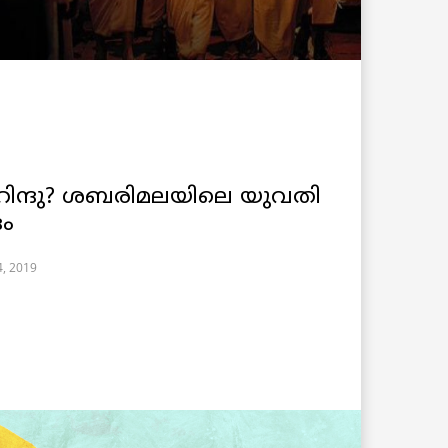
ിന്ദു? ശബരിമലയിലെ യുവതി
ം
4, 2019