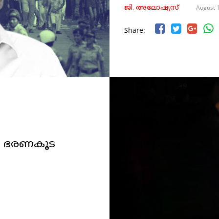
August 
ജി. അലോഷ്യസ്
Share:
നം, ഭരണകൂട