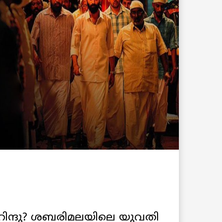
ിന്ദു? ശബരിമലയിലെ യുവതി