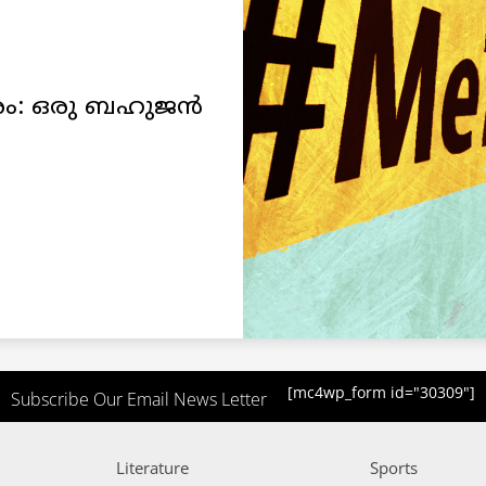
ം: ഒരു ബഹുജന്‍
[mc4wp_form id="30309"]
Subscribe Our Email News Letter
Literature
Sports