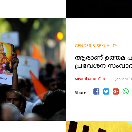
GENDER & SEXUALITY
ആരാണ് ഉത്തമ ഹ
പ്രവേശന സംവാദ
January 1
ജെനി റൊവീന
Share: