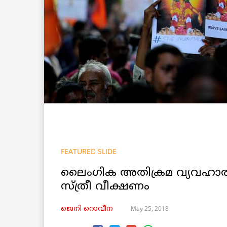
FEATURED SLIDE
ലൈംഗിക അതിക്രമ വ്യവഹാര
സ്ത്രീ വീക്ഷണം
May 25, 2018
ജെനി റൊവീന