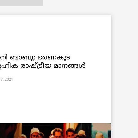
ാനി ബാബു: ഭരണകൂട
ഹിക-രാഷ്ട്രീയ മാനങ്ങൾ
17, 2021