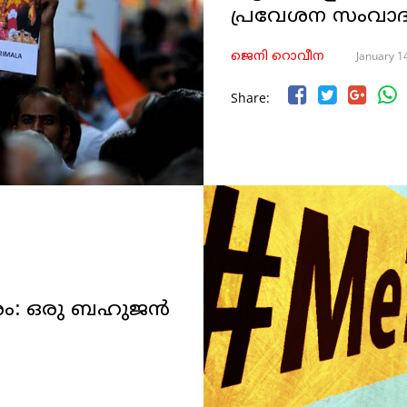
പ്രവേശന സംവാദ
January 1
ജെനി റൊവീന
Share:
ം: ഒരു ബഹുജന്‍