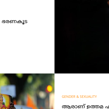
നം, ഭരണകൂട
GENDER & SEXUALITY
ആരാണ് ഉത്തമ ഹ