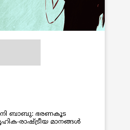
ാനി ബാബു: ഭരണകൂട
ഹിക-രാഷ്ട്രീയ മാനങ്ങൾ