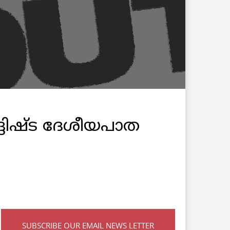
‍ദ്ദിഷ്ട ദേശീയപാത
SUBSCRIBE OUR EMAIL NEWS LETTER