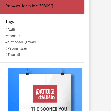
[mc4wp_form id="30309"]
Tags
Dalit
Kannur
NationalHighway
Pappinisseri
Thuruthi