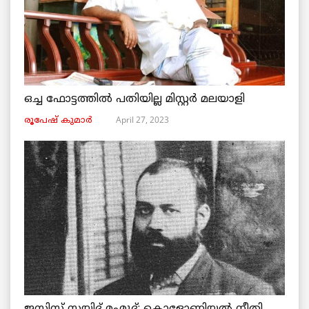
ഒച്ച ഫോട്ടത്തിൽ പതിയില്ല മിസ്റ്റർ മലയാളി
April 27, 2023
രൂപേഷ്‌ കുമാര്‍
ജസ്റ്റിസ് സയ്യിദ് മഹ്മൂദ്: കൊളോണിയൽ നീതി