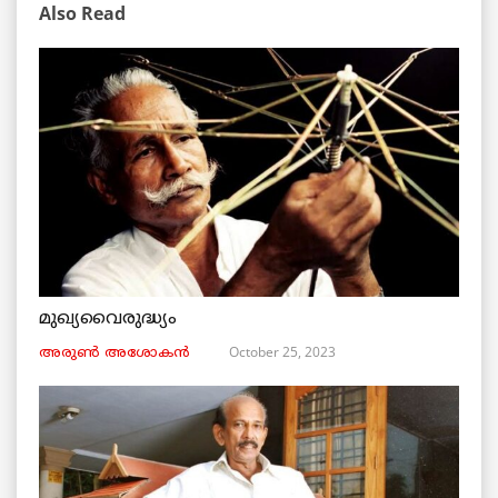
Also Read
മുഖ്യവൈരുദ്ധ്യം
October 25, 2023
അരുണ്‍ അശോകൻ