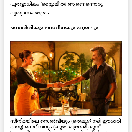
പൂർവ്വാധികം ‘സ്റ്റൈലി’ൽ ആണെന്നൊരു
വ്യത്യാസം മാത്രം.
സെൽവിയും സെറീനയും പുയലും
സിനിമയിലെ സെൽവിയും (തെലുഗ് നദി ഈശ്വരി
റാവു) സെറീനയും (ഹുമാ ഖുറേശി) മുമ്പ്