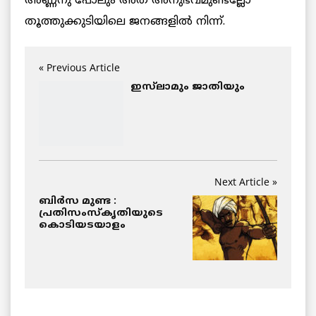
അണ്ണനു പോലും അത് അനുഭവമുണ്ടല്ലോ
തൂത്തുക്കുടിയിലെ ജനങ്ങളില്‍ നിന്ന്.
« Previous Article
ഇസ്‌ലാമും ജാതിയും
Next Article »
ബിർസ മുണ്ട :
പ്രതിസംസ്കൃതിയുടെ
കൊടിയടയാളം