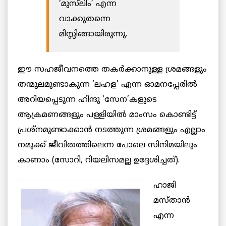
‘മുസ്‌ലിം’ എന്ന
വാക്കുതന്നെ
മിസ്സിങ്ങായിരുന്നു.
ഈ സഹജീവനത്തെ തകർക്കാനുള്ള ശ്രമങ്ങളും
തന്മൂലമുണ്ടാകുന്ന ‘ലഹള’ എന്ന ഓമനപ്പേരിൽ
അറിയപ്പെടുന്ന ഹിന്ദു ‘സേന’കളുടെ
ആക്രമണങ്ങളും പള്ളിയിൽ മാംസം കൊണ്ടിട്ട്
പ്രശ്നമുണ്ടാക്കാൻ നടത്തുന്ന ശ്രമങ്ങളും എല്ലാം
നമുക്ക് ജീവിതത്തിലെന്ന പോലെ സിനിമയിലും
കാണാം (സോറി, റിയലിസമല്ല ഉദ്ദേശിച്ചത്).
ഹാജി
മസ്താൻ
എന്ന