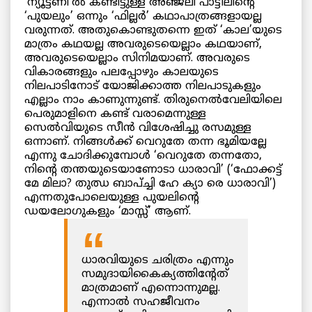
‘ന്യൂട്ടണി’ൽ കണ്ടിട്ടുള്ള അഞ്ജലി പാട്ടീലിന്റെ
‘പുയലും’ ഒന്നും ‘ഫില്ലർ’ കഥാപാത്രങ്ങളായല്ല
വരുന്നത്. അതുകൊണ്ടുതന്നെ ഇത് ‘കാല’യുടെ
മാത്രം കഥയല്ല അവരുടെയെല്ലാം കഥയാണ്,
അവരുടെയെല്ലാം സിനിമയാണ്. അവരുടെ
വികാരങ്ങളും പലപ്പോഴും കാലയുടെ
നിലപാടിനോട് യോജിക്കാത്ത നിലപാടുകളും
എല്ലാം നാം കാണുന്നുണ്ട്. തിരുനെൽവേലിയിലെ
പെരുമാളിനെ കണ്ട് വരാമെന്നുള്ള
സെൽവിയുടെ സീൻ വിശേഷിച്ചു രസമുള്ള
ഒന്നാണ്. നിങ്ങൾക്ക് വെറുതേ തന്ന ഭൂമിയല്ലേ
എന്നു ചോദിക്കുമ്പോൾ ‘വെറുതേ തന്നതോ,
നിന്റെ തന്തയുടെയാണോടാ ധാരാവി’ (‘ഫോക്കട്ട്
മേ മിലാ? തുഝ ബാപ്ച്ചി ഹേ ക്യാ രെ ധാരാവി’)
എന്നതുപോലെയുള്ള പുയലിന്റെ
ഡയലോഗുകളും ‘മാസ്സ്’ ആണ്.
ധാരവിയുടെ ചരിത്രം എന്നും
സമുദായികൈക്യത്തിന്റേത്
മാത്രമാണ് എന്നൊന്നുമല്ല.
എന്നാൽ സഹജീവനം