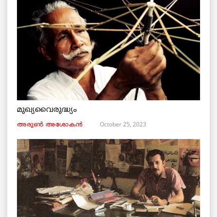
മുഖ്യവൈരുദ്ധ്യം
October 25, 2023
അരുണ്‍ അശോകൻ