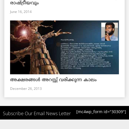
രാഷ്ട്രീയവും
June 16, 2014
അക്ഷരങ്ങൾ അറസ്റ്റ് വരിക്കുന്ന കാലം
December 26, 2013
[mc4wp_form id="30309"]
Subscribe Our Email News Letter