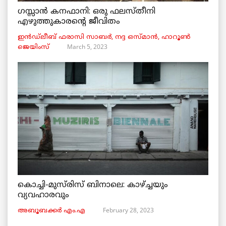
ഗസ്സാൻ കനഫാനി: ഒരു ഫലസ്തീനി
എഴുത്തുകാരന്റെ ജീവിതം
ഇൻഡ്ലീബ് ​​ഫരാസി സാബർ, നദ്ദ ഒസ്മാൻ, ഹാറൂൺ
March 5, 2023
ജെയിംസ്
കൊച്ചി-മുസ്‌രിസ് ബിനാലെ: കാഴ്ച്ചയും
വ്യവഹാരവും
February 28, 2023
അബൂബക്കർ എം.എ