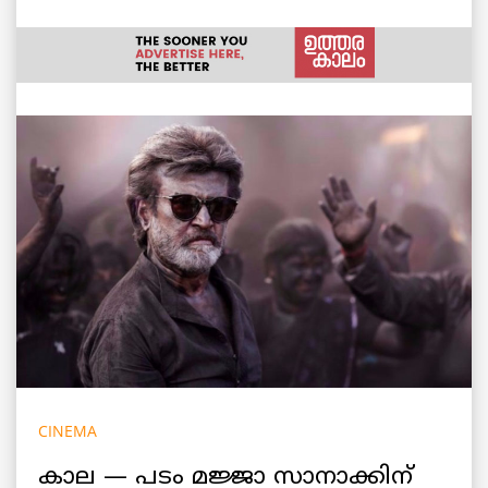
CINEMA
കാല — പടം മജ്ജാ സാനാക്കിന്