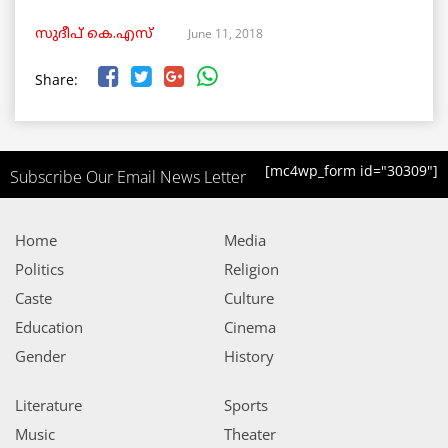
June 11, 2018
സുദീപ് കെ.എസ്
Share:
[mc4wp_form id="30309"]
Subscribe Our Email News Letter
Home
Media
Politics
Religion
Caste
Culture
Education
Cinema
Gender
History
Literature
Sports
Music
Theater