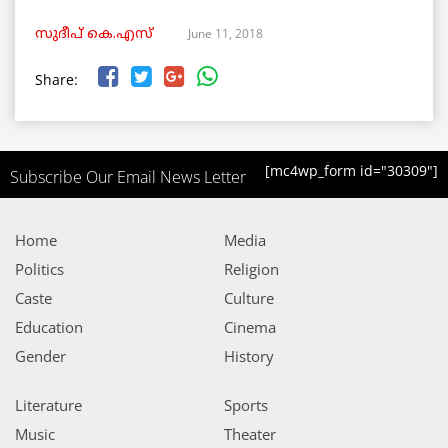
June 11, 2018
സുദീപ് കെ.എസ്
Share:
[mc4wp_form id="30309"]
Subscribe Our Email News Letter
Home
Media
Politics
Religion
Caste
Culture
Education
Cinema
Gender
History
Literature
Sports
Music
Theater