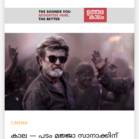
CINEMA
കാല — പടം മജ്ജാ സാനാക്കിന്