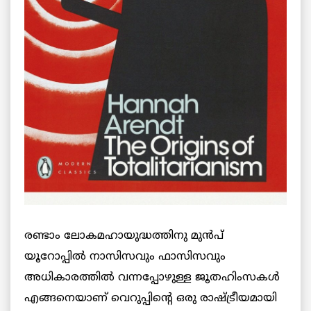
രണ്ടാം ലോകമഹായുദ്ധത്തിനു മുന്‍പ്
യൂറോപ്പിൽ നാസിസവും ഫാസിസവും
അധികാരത്തിൽ വന്നപ്പോഴുള്ള ജൂതഹിംസകൾ
എങ്ങനെയാണ് വെറുപ്പിന്റെ ഒരു രാഷ്ട്രീയമായി