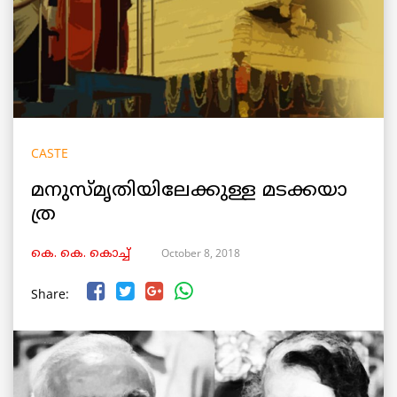
CASTE
മ​നു​സ്​​മൃ​തി​യി​ലേ​ക്കു​ള്ള മ​ട​ക്ക​യാ​
ത്ര
October 8, 2018
കെ. കെ. കൊച്ച്
Share: