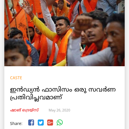
CASTE
ഇൻഡ്യൻ ഫാസിസം ഒരു സവർണ
പ്രതിവിപ്ലവമാണ്
May 26, 2020
ഷാങ് ദ്രെയ്‌സ്
Share: