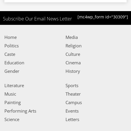
[mc4wp_form id="30309"]
Subscribe Our Email News Letter
Home
Media
Politics
Religion
Caste
Culture
Education
Cinema
Gender
History
Literature
Sports
Music
Theater
Painting
Campus
Performing Arts
Events
Science
Letters