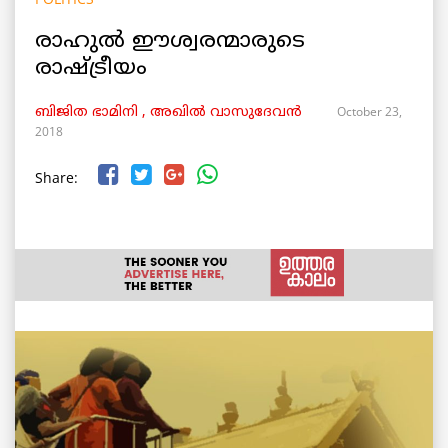
രാഹുൽ ഈശ്വരന്മാരുടെ
രാഷ്ട്രീയം
October 23,
ബിജിത ഭാമിനി , അഖിൽ വാസുദേവൻ
2018
Share: