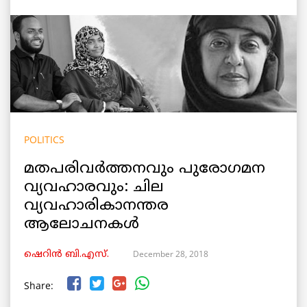
POLITICS
മതപരിവർത്തനവും പുരോഗമന
വ്യവഹാരവും: ചില
വ്യവഹാരികാനന്തര
ആലോചനകൾ
December 28, 2018
ഷെറിൻ ബി.എസ്.
Share: