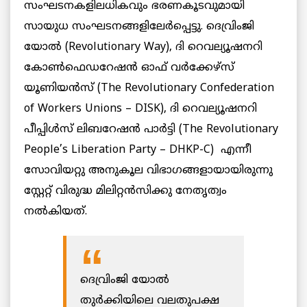
സംഘടനകളിലധികവും ഭരണകൂടവുമായി
സായുധ സംഘടനങ്ങളിലേർപ്പെട്ടു. ദെവ്രിംജി
യോൽ (Revolutionary Way), ദി റെവല്യൂഷനറി
കോൺഫെഡറേഷൻ ഓഫ് വർക്കേഴ്സ്
യൂണിയൻസ് (The Revolutionary Confederation
of Workers Unions – DISK), ദി റെവല്യൂഷനറി
പീപ്പിൾസ് ലിബറേഷൻ പാർട്ടി (The Revolutionary
People’s Liberation Party – DHKP-C) എന്നീ
സോവിയറ്റു അനുകൂല വിഭാഗങ്ങളായായിരുന്നു
സ്റ്റേറ്റ് വിരുദ്ധ മിലിറ്റൻസിക്കു നേതൃത്വം
നൽകിയത്.
ദെവ്രിംജി യോൽ
തുർക്കിയിലെ വലതുപക്ഷ