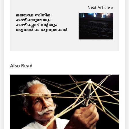
Next Article »
മലയാള സിനിമ:
കാഴ്ചയുടേയും
കാഴ്ചപ്പാടിന്റേയും
ആന്തരിക ശൂന്യതകൾ
Also Read