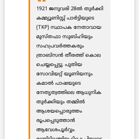
1921 ജനുവരി 28ൽ തുർക്കി
കമ്മ്യൂണിസ്റ്റ് പാർട്ടിയുടെ
(TKP) സ്ഥാപക നേതാവായ
മുസ്തഫാ സുബ്ഹിയും
സഹപ്രവർത്തകരും
ത്രാബ്സൻ തീരത്ത് കൊല
ചെയ്യപ്പെട്ടു. പുതിയ
സോവിയറ്റ് യൂണിയനും
കമാൽ പാഷയുടെ
നേതൃത്വത്തിലെ ആധുനിക
തുർക്കിയും തമ്മിൽ
ആശയപ്പൊരുത്തം
രൂപപ്പെടുത്താൻ
ആവേശപൂർവ്വം