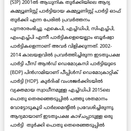
(SIP) 2001ൽ ആധുനിക തുർക്കിയിലെ ആദ്യ
കമ്മ്യൂണിസ്റ്റ് പാർട്ടിയായ കമ്മ്യൂണിസ്റ്റ് പാർട്ടി ഓഫ്
തുർക്കി എന്ന പേരിൽ പ്രവർത്തനം
പുനരാരംഭിച്ചു. എകെപി, എച്ച്ഡിപി, സിഎച്ച്പി,
എംഎച്ച്പി എന്നീ പാർട്ടികളെയെല്ലാം ബൂർഷ്വാ
പാർട്ടികളെന്നാണ് അവർ വിളിക്കുന്നത്. 2002-
2014 കാലയളവിൽ പ്രവർത്തിച്ചിരുന്ന ഇടതുപക്ഷ
പാർട്ടി പീസ് ആൻഡ് ഡെമോക്രസി പാർട്ടിയുടെ
(BDP) പിൻഗാമിയാണ് പീപ്പിൾസ് ഡെമോക്രാറ്റിക്
പാർട്ടി (HDP). കുർദിഷ് വംശജർക്കിടയിൽ
വ്യക്തമായ സ്വാധീനമുള്ള എച്ച്ഡിപി 2015ലെ
പൊതു തെരഞ്ഞെടുപ്പിൽ പത്തു ശതമാനം
വോട്ടോടുകൂടി പാർലമെൻ്റിൽ പ്രവേശിച്ചിരുന്നു.
ആദ്യമായാണ് ഇടതുപക്ഷ കാഴ്ചപ്പാടുള്ള ഒരു
പാർട്ടി തുർക്കി പൊതു തെരെഞ്ഞടുപ്പിൽ