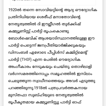
1920ൽ തന്നെ സോവിയറ്റിൻ്റെ ആദ്യ ഔദ്യോഗിക
പ്രതിനിധിയായ ശെരീഫ് മനാതോവിൻ്റെ
നേതൃത്വത്തിൽ ദി ഈല്ലീഗൽ തുർക്കിഷ്
കമ്മ്യൂണിസ്റ്റ് പാർട്ടി രൂപംകൊണ്ടു.
ബോൾഷെവിക് ആശയാടിസ്ഥാനത്തിലുള്ള ഈ
പാർട്ടി പെട്ടെന്ന് ജനപ്രീതിയാർജിക്കുകയും
ഡിസംബർ ഏഴോടെ പീപ്പിൾസ് കമ്മിറ്റ്മെൻ്റ്
പാർട്ടി (THIF) എന്ന പേരിൽ ഔദ്യോഗിക
അംഗീകാരം നേടുകയും ചെയ്തു. തൊഴിലാളി
വർഗസമരത്തിനൊപ്പം സമൂഹത്തിൽ ഇസ്‌ലാം
ചെലുത്തുന്ന സ്വാധീനത്തെയും അവർ എടുത്തു
പറഞ്ഞിരുന്നു.1918ൽ പത്രപ്രവർത്തകനായ
മുസ്തഫാ സുബ്ഹിയുടെ നേതൃത്വത്തിൽ
രൂപീകൃതമായ കമ്മ്യൂണിസ്റ്റു പാർട്ടി ഓഫ്