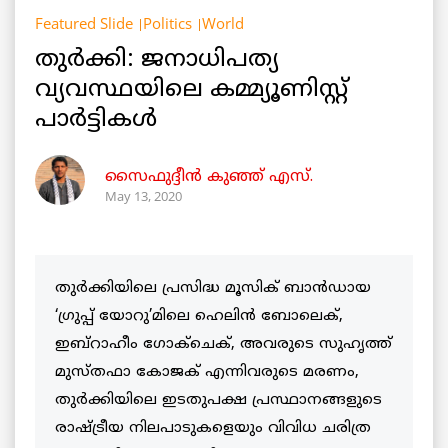
Featured Slide
Politics
World
തുർക്കി: ജനാധിപത്യ
വ്യവസ്ഥയിലെ കമ്മ്യൂണിസ്റ്റ്
പാർട്ടികൾ
സൈഫുദ്ദീൻ കുഞ്ഞ് എസ്.
May 13, 2020
തുർക്കിയിലെ പ്രസിദ്ധ മൂസിക് ബാൻഡായ
‘ഗ്രുപ്പ് യോറു’മിലെ ഹെലിൻ ബോലെക്,
ഇബ്റാഹീം ഗോക്ചെക്, അവരുടെ സുഹൃത്ത്
മുസ്തഫാ കോജക് എന്നിവരുടെ മരണം,
തുർക്കിയിലെ ഇടതുപക്ഷ പ്രസ്ഥാനങ്ങളുടെ
രാഷ്ട്രീയ നിലപാടുകളെയും വിവിധ ചരിത്ര