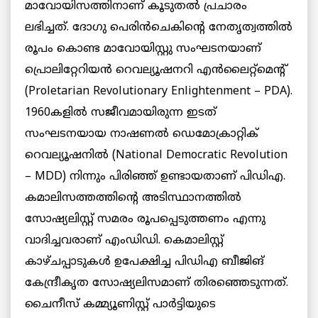
മാവോയിസത്തിനാണ് കൂടുതൽ പ്രചാരം
ലഭിച്ചത്. ദോഗു പെരിൻചെകിൻ്റെ നേതൃത്വത്തിൽ
രൂപം കൊണ്ട മാവോയിസ്റ്റു സംഘടനയാണ്
പ്രൊലിറ്റേറിയൻ റെവല്യൂഷനറി എൻലൈറ്റ്മെന്റ്
(Proletarian Revolutionary Enlightenment – PDA).
1960കളിൽ സജീവമായിരുന്ന ഇടത്
സംഘടനയായ നാഷണൽ ഡെമോക്രാറ്റിക്
റെവല്യൂഷനിൽ (National Democratic Revolution
– MDD) നിന്നും പിരിഞ്ഞ് ഉണ്ടായതാണ് പിഡിഎ.
കമാലിസത്തത്തിൻ്റെ അടിസ്ഥാനത്തിൽ
സോഷ്യലിസ്റ്റ് സമരം രൂപപ്പെടുത്തണം എന്നു
വാദിച്ചവരാണ് എംഡിഡി. കെമാലിസ്റ്റ്
കാഴ്ചപ്പാടുകൾ ഉപേക്ഷിച്ച പിഡിഎ ബീജിങ്
കേന്ദ്രീകൃത സോഷ്യലിസമാണ് തിരഞ്ഞെടുന്നത്.
ചൈനീസ് കമ്മ്യൂണിസ്റ്റ് പാർട്ടിയുടെ