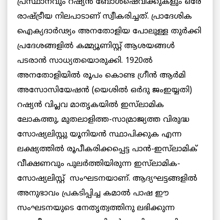
പ്രസ്ഥാനവും റഷ്യൻ ബോൾഷെവിക്കുകളും ഒരേ
രാഷ്ട്രീയ നിലപാടാണ് സ്വീകരിച്ചത്. പ്രാദേശിക
ഐക്യദാർഢ്യം അനതോളിയ പോലുള്ള തുർക്കി
പ്രദേശങ്ങളിൽ കമ്മ്യൂണിസ്റ്റ് ആശയങ്ങൾ
പടരാൻ സാധ്യതയൊരുക്കി. 1920ൽ
അനതോളിയിൽ രൂപം കൊണ്ട ഗ്രീൻ ആർമി
അസോസിയേഷൻ (യെശിൽ ഒർദു ജംഇയ്യതി)
റഷ്യൻ വിപ്ലവ മാതൃകയിൽ ഇസ്‌ലാമിക
ലോകത്തു, മുതലാളിത്ത-സാമ്രാജ്യത്ത വിരുദ്ധ
സോഷ്യലിസ്റ്റു യൂനിയൻ സ്ഥാപിക്കുക എന്ന
ലക്ഷ്യത്തിൽ രൂപീകരിക്കപ്പെട്ട പാൻ-ഇസ്‌ലാമിക്
വീക്ഷണവും പുലർത്തിയിരുന്ന ഇസ്‌ലാമിക-
സോഷ്യലിസ്റ്റ് സംഘടനയാണ്. ആദ്യഘട്ടങ്ങളിൽ
അനുഭാവം പ്രകടിപ്പിച്ച കമാൽ പാഷ ഈ
സംഘടനയുടെ നേതൃത്വത്തിനു ലഭിക്കുന്ന