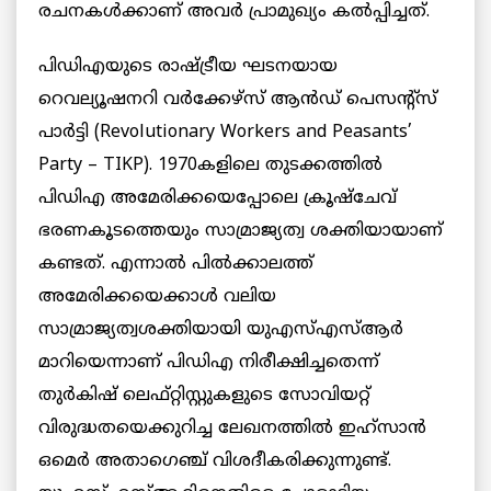
രചനകൾക്കാണ് അവർ പ്രാമുഖ്യം കൽപ്പിച്ചത്.
പിഡിഎയുടെ രാഷ്ട്രീയ ഘടനയായ
റെവല്യൂഷനറി വർക്കേഴ്സ് ആൻഡ് പെസന്റ്സ്
പാർട്ടി (Revolutionary Workers and Peasants’
Party – TIKP). 1970കളിലെ തുടക്കത്തിൽ
പിഡിഎ അമേരിക്കയെപ്പോലെ ക്രൂഷ്ചേവ്
ഭരണകൂടത്തെയും സാമ്രാജ്യത്വ ശക്തിയായാണ്
കണ്ടത്. എന്നാൽ പിൽക്കാലത്ത്
അമേരിക്കയെക്കാൾ വലിയ
സാമ്രാജ്യത്വശക്തിയായി യുഎസ്എസ്ആർ
മാറിയെന്നാണ് പിഡിഎ നിരീക്ഷിച്ചതെന്ന്
തുർകിഷ് ലെഫ്റ്റിസ്റ്റുകളുടെ സോവിയറ്റ്
വിരുദ്ധതയെക്കുറിച്ച ലേഖനത്തിൽ ഇഹ്സാൻ
ഒമെർ അതാഗെഞ്ച് വിശദീകരിക്കുന്നുണ്ട്.