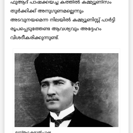
ഫുആദ് പാഷക്കയച്ച കത്തിൽ കമ്മ്യൂണിസം
തുർക്കിക്ക് അനുഗുണമല്ലെന്നും
അടവുനയമെന്ന നിലയിൽ കമ്മ്യൂണിസ്റ്റ് പാർട്ടി
രൂപപ്പെടുത്തേണ്ട ആവശ്യവും അദ്ദേഹം
വിശദീകരിക്കുന്നുണ്ട്.
മുസ്തഫ കമാൽ പാഷ