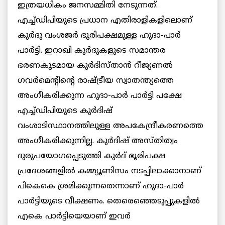
ഇത്രയധികം ജനസമ്മിതി നേടുന്നത്.
എച്ച്ഡിപിയുടെ പ്രധാന എതിരാളികളിലൊണ്
കുർദു വംശജർ ഭൂരിപക്ഷമുള്ള ഹുദാ-പാർ
പാർട്ടി. ഇറാഖി കുർദുകളുടെ സമാന്തര
ഭരണകൂടമായ കുർദിസ്താൻ റീജ്യണൽ
ഗവർമെൻ്റിന്റെ രാഷ്ട്രീയ സ്വാതന്ത്യത്തെ
അംഗീകരിക്കുന്ന ഹുദാ-പാർ പാർട്ടി പക്ഷേ
എച്ച്ഡിപിയുടെ കുർദിഷ്
വംശാടിസ്ഥാനത്തിലുള്ള അപകേന്ദ്രീകരണത്തെ
അംഗീകരിക്കുന്നില്ല. കുർദിഷ് അസ്തിത്വം
ദുരുപയോഗപ്പെടുത്തി കുർദ് ഭൂരിപക്ഷ
പ്രദേശങ്ങളിൽ കമ്മ്യൂണിസം നടപ്പിലാക്കാനാണ്‌
പികെകെ ശ്രമിക്കുന്നതെന്നാണ് ഹുദാ-പാർ
പാർട്ടിയുടെ വീക്ഷണം. തെരെഞ്ഞെടുപ്പുകളിൽ
എകെ പാർട്ടിയെയാണ് ഇവർ