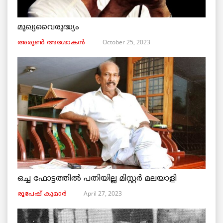
മുഖ്യവൈരുദ്ധ്യം
October 25, 2023
അരുണ്‍ അശോകൻ
ഒച്ച ഫോട്ടത്തിൽ പതിയില്ല മിസ്റ്റർ മലയാളി
April 27, 2023
രൂപേഷ്‌ കുമാര്‍