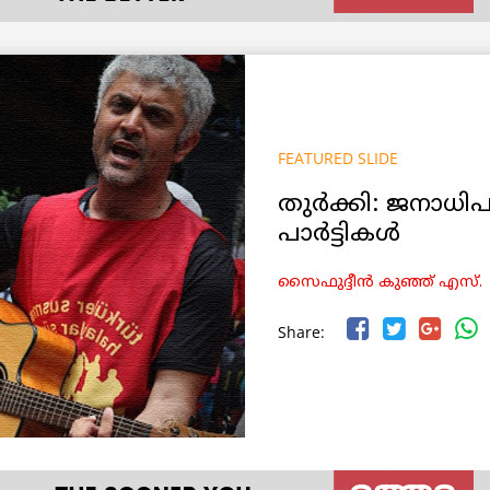
FEATURED SLIDE
തുർക്കി: ജനാധിപത്
പാർട്ടികൾ
സൈഫുദ്ദീൻ കുഞ്ഞ് എസ്.
Share: