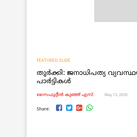
FEATURED SLIDE
തുർക്കി: ജനാധിപത്യ വ്യവസ്ഥയില
പാർട്ടികൾ
May 13, 2020
സൈഫുദ്ദീൻ കുഞ്ഞ് എസ്.
Share: