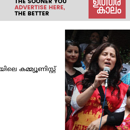
െ കമ്മ്യൂണിസ്റ്റ്