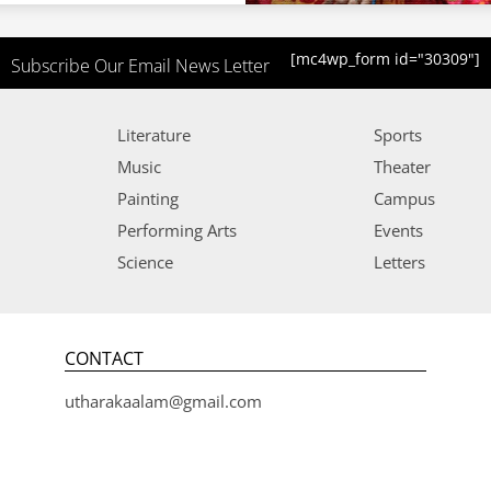
[mc4wp_form id="30309"]
Subscribe Our Email News Letter
Literature
Sports
Music
Theater
Painting
Campus
Performing Arts
Events
Science
Letters
CONTACT
utharakaalam@gmail.com