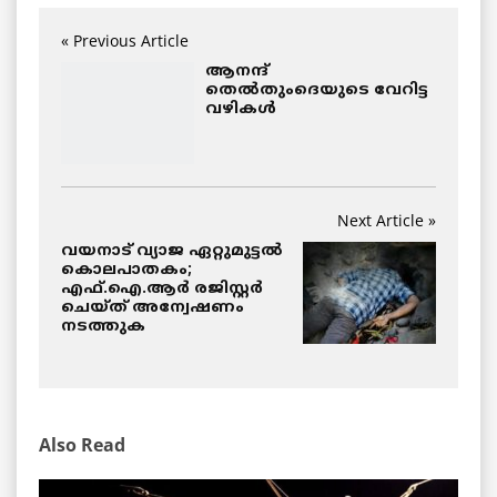
« Previous Article
ആനന്ദ്
തെൽതുംദെയുടെ വേറിട്ട
വഴികൾ
Next Article »
വയനാട് വ്യാജ ഏറ്റുമുട്ടൽ
കൊലപാതകം;
എഫ്.ഐ.ആർ രജിസ്റ്റർ
ചെയ്ത് അന്വേഷണം
നടത്തുക
Also Read