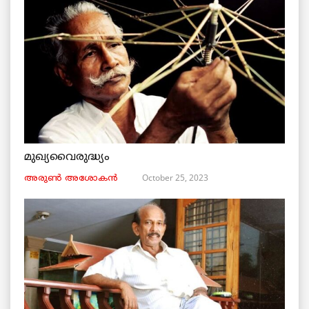
മുഖ്യവൈരുദ്ധ്യം
October 25, 2023
അരുണ്‍ അശോകൻ