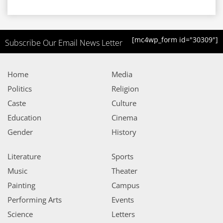
[mc4wp_form id="30309"]
Subscribe Our Email News Letter
Home
Media
Politics
Religion
Caste
Culture
Education
Cinema
Gender
History
Literature
Sports
Music
Theater
Painting
Campus
Performing Arts
Events
Science
Letters