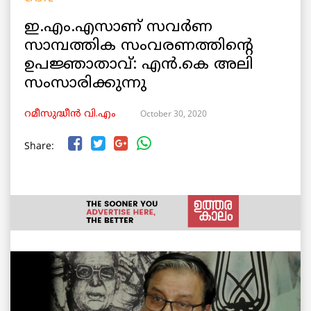
ഇ.എം.എസാണ് സവർണ
സാമ്പത്തിക സംവരണത്തിന്റെ
ഉപജ്ഞാതാവ്: എൻ.കെ അലി
സംസാരിക്കുന്നു
October 30, 2020
റമീസുദ്ധീൻ വി.എം
Share: