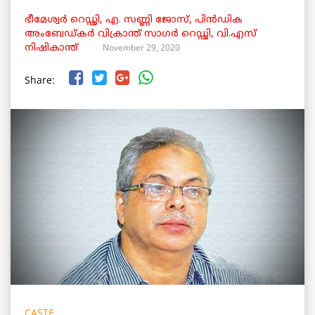
ഭീമേശ്വർ റെഡ്ഢി, എ. സണ്ണി ജോസ്, പിൻഡിക
അംബേഡ്കർ‌ വിക്രാന്ത് സാഗർ റെഡ്ഢി, വി.എസ്
November 29, 2020
നിഷികാന്ത്
Share:
CASTE