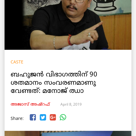
CASTE
ബഹുജൻ വിഭാഗത്തിന് 90
ശതമാനം സംവരണമാണു
വേണ്ടത്: മനോജ് ഝാ
April 8, 2019
അജാസ് അഷ്റഫ്
Share: