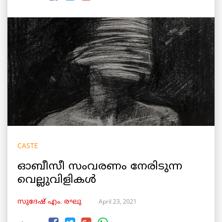
CASTE
ഓബീസീ സംവരണം നേരിടുന്ന
വെല്ലുവിളികൾ
April 23, 2021
സുദേഷ് എം. രഘു