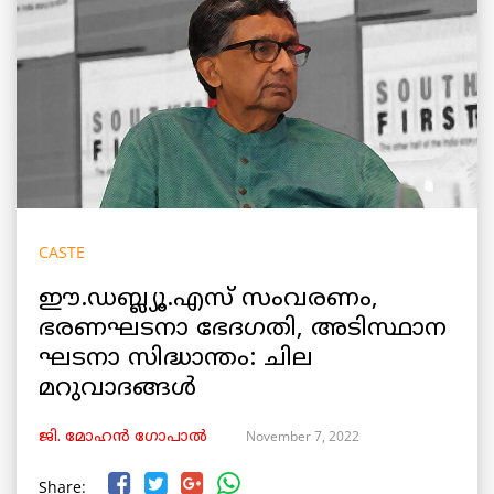
CASTE
ഈ.ഡബ്ല്യൂ.എസ് സംവരണം,
ഭരണഘടനാ ഭേദഗതി, അടിസ്ഥാന
ഘടനാ സിദ്ധാന്തം: ചില
മറുവാദങ്ങൾ
November 7, 2022
ജി. മോഹൻ ഗോപാൽ
Share: