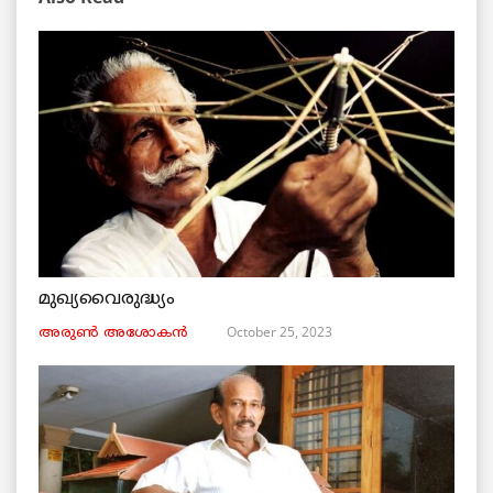
മുഖ്യവൈരുദ്ധ്യം
October 25, 2023
അരുണ്‍ അശോകൻ