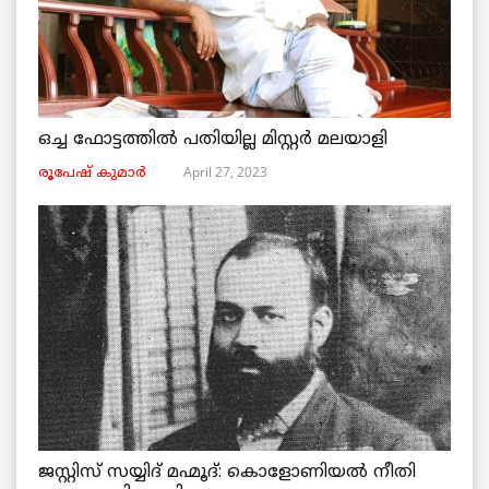
ഒച്ച ഫോട്ടത്തിൽ പതിയില്ല മിസ്റ്റർ മലയാളി
April 27, 2023
രൂപേഷ്‌ കുമാര്‍
ജസ്റ്റിസ് സയ്യിദ് മഹ്മൂദ്: കൊളോണിയൽ നീതി