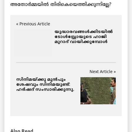
അതോര്‍മ്മയില്‍ തിരികെയെത്തിക്കുന്നില്ലേ?
« Previous Article
യുദ്ധാരവങ്ങൾക്കിടയിൽ
ടോൾസ്റ്റോയുടെ ഹാജി
മുറാദ് വായിക്കുമ്പോൾ
Next Article »
സിനിമയ്ക്കു മുൻപും
ശേഷവും സിനിമയുണ്ട്:
ഹർഷദ് സംസാരിക്കുന്നു.
Also Read