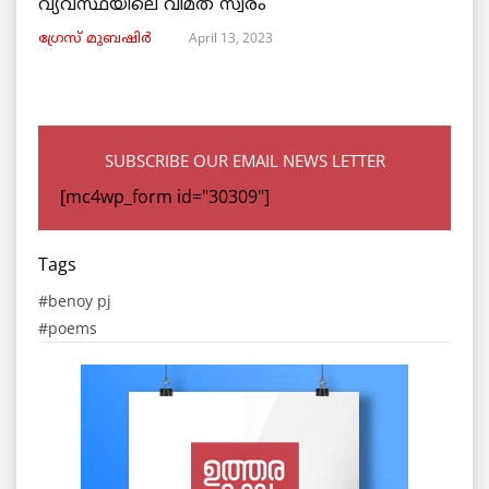
വ്യവസ്ഥയിലെ വിമത സ്വരം
April 13, 2023
ഗ്രേസ് മുബഷിർ
SUBSCRIBE OUR EMAIL NEWS LETTER
[mc4wp_form id="30309"]
Tags
benoy pj
poems