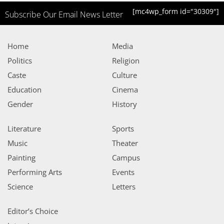
[mc4wp_form id="30309"]
Subscribe Our Email News Letter
Home
Media
Politics
Religion
Caste
Culture
Education
Cinema
Gender
History
Literature
Sports
Music
Theater
Painting
Campus
Performing Arts
Events
Science
Letters
Editor’s Choice