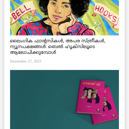
ലൈംഗിക ഫാന്റസികൾ, അപര സ്ത്രീകൾ,
ന്യൂനപക്ഷങ്ങൾ: ബെൽ ഹൂക്സിലൂടെ
ആലോചിക്കുമ്പോൾ
December 21, 2021