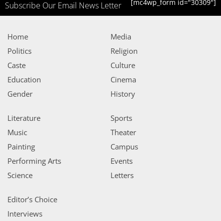
[mc4wp_form id="30309"]
Subscribe Our Email News Letter
Home
Media
Politics
Religion
Caste
Culture
Education
Cinema
Gender
History
Literature
Sports
Music
Theater
Painting
Campus
Performing Arts
Events
Science
Letters
Editor’s Choice
Interviews