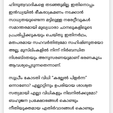
ഹിന്ദുത്വവാദികളെ തടഞ്ഞുമില്ല. ഇതിനൊപ്പം
ഇൻഡ്യയിൽ ഭീകരാക്രമണം നടക്കാൻ
സാധ്യതയുണ്ടെന്ന മട്ടിലുള്ള നരേറ്റീവുകൾ
സമാന്തരമായി മുഖ്യധാരാ ചാനലുകളിലൂടെ
പ്രചരിപ്പിക്കുകയും ചെയ്തു. ഇതിനർഥം,
മതപരമായ സഹവർതിത്വമോ സഹിഷ്ണുതയോ
അല്ല, മുസ്‌ലിംകളിൽ നിന്ന് നിർബന്ധിത
നിശബ്ദതയും അനുസരണയുമാണ് ഭരണകൂടം
ആവശ്യപ്പെടുന്നതെന്നാണ്.
സുപ്രീം കോടതി വിധി “കല്ലേൽ പിളർന്ന”
ഒന്നാണോ? എല്ലാറ്റിനും ഉപരിയായ ശാശ്വത
സത്യമായി എല്ലാ വിധികളും നിലനിൽക്കുമോ?
ബഹുജന പ്രക്ഷോഭങ്ങൾ കൊണ്ടും
നീതിയുക്തമായ എതിർവാദങ്ങൾ കൊണ്ടും