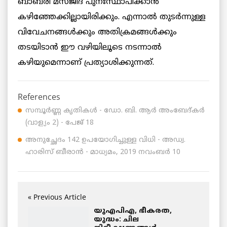
ബാബരി മസ്ജിദ്‌ പുനഃസ്ഥാപിക്കാൻ
കഴിഞ്ഞേക്കില്ലായിരിക്കും. എന്നാൽ തുടർന്നുള്ള
വിവേചനങ്ങൾക്കും അതിക്രമങ്ങൾക്കും
തടയിടാൻ ഈ വഴിയിലൂടെ നടന്നാൽ
കഴിയുമെന്നാണ് പ്രത്യാശിക്കുന്നത്.
References
സമ്പൂർണ്ണ കൃതികൾ - ഡോ. ബി. ആർ അംബേദ്കർ
(വാള്യം 2) - പേജ് 18
അനുച്ഛേദം 142 ഉപയോഗിച്ചുള്ള വിധി - അഡ്വ.
ഹാരിസ് ബീരാൻ - മാധ്യമം, 2019 നവംബർ 10
« Previous Article
യുഎപിഎ, ഭീകരത,
യുദ്ധം: ചില