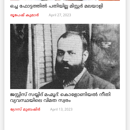
ഒച്ച ഫോട്ടത്തിൽ പതിയില്ല മിസ്റ്റർ മലയാളി
April 27, 2023
രൂപേഷ്‌ കുമാര്‍
ജസ്റ്റിസ് സയ്യിദ് മഹ്മൂദ്: കൊളോണിയൽ നീതി
വ്യവസ്ഥയിലെ വിമത സ്വരം
April 13, 2023
ഗ്രേസ് മുബഷിർ