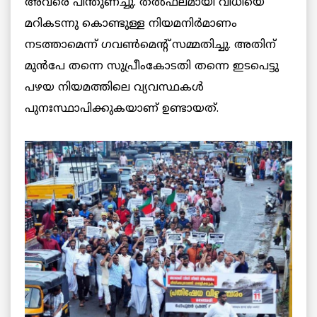
അവരെ പിന്തുണച്ചു. തൽഫലമായി വിധിയെ
മറികടന്നു കൊണ്ടുള്ള നിയമനിർമാണം
നടത്താമെന്ന് ഗവൺമെന്റ് സമ്മതിച്ചു. അതിന്
മുൻപേ തന്നെ സുപ്രീംകോടതി തന്നെ ഇടപെട്ടു
പഴയ നിയമത്തിലെ വ്യവസ്ഥകൾ
പുനഃസ്ഥാപിക്കുകയാണ് ഉണ്ടായത്.