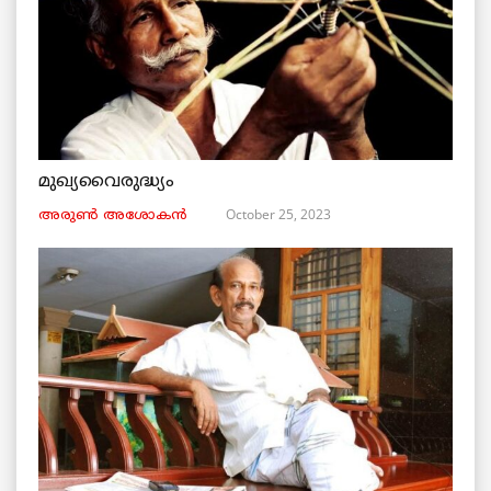
മുഖ്യവൈരുദ്ധ്യം
October 25, 2023
അരുണ്‍ അശോകൻ