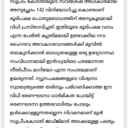
സുപ്രീം കോടതിയുടെ സവിശേഷ അധികാരമായ
അനുച്ഛേദം 142 വിനിയോഗിച്ചു കൊണ്ടാണ്
ഭൂരിപക്ഷ പൊതുബോധത്തിന് അനുകൂലമായി
വിധി പ്രസ്താവിച്ചത്. ഇതിലൂടെ ഭൂരിപക്ഷ വാദം
എന്ന പേരിൽ കൃത്രിമമായി ഉണ്ടാക്കിയ നവ
ഹൈന്ദവ അവകാശവാദങ്ങൾക്ക് മുമ്പിൽ
തലകുനിക്കാൻ ബാധ്യതയുള്ള ഒരു ഉദ്യോഗസ്ഥ
സംവിധാനമായി ഇൻഡ്യയിലെ പരമോന്നത
നീതിപീഠം മാറിയോ എന്ന സംശയമാണ്
ഉയരുന്നത്. ന്യൂനപക്ഷങ്ങളുടെ വിശ്വാസ
സ്വാതന്ത്ര്യത്തെ തരിമ്പും പരിഗണിക്കാത്ത ഈ
വിധി ഭരണഘടനാ ധാർമികത പോയിട്ട്
ഭരണഘടനാ ഉത്തരവാദിത്വം പോലും
ഉൾക്കൊള്ളുന്നതല്ലെന്ന നിഗമനമാണ് മുൻ
സുപ്രീംകോടതി ജഡ്ജിമാർ അടക്കമുള്ള പലരും