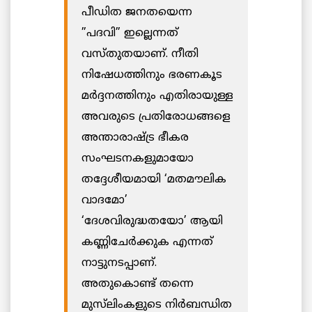
പീഡിത ജനതയെന്ന
”പദവി” ഇല്ലെന്നത്
വസ്തുതയാണ്. നീതി
നിഷേധത്തിനും ഭരണകൂട
മർദ്ദനത്തിനും എതിരായുള്ള
അവരുടെ പ്രതിരോധങ്ങളെ
അന്താരാഷ്ട്ര ഭീകര
സംഘടനകളുമായോ
തദ്ദേശീയമായി ‘മതമൗലിക
വാദമോ’
‘ദേശവിരുദ്ധതയോ’ ആയി
കണ്ണിചേർക്കുക എന്നത്
നാട്ടുനടപ്പാണ്.
അതുകൊണ്ട് തന്നെ
മുസ്‌ലിംകളുടെ നിർബന്ധിത