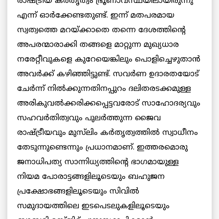
രാഷ്ട്രീയ കർതൃത്വം ഭ്രൂണാവസ്ഥയിലായിരുന്നു
എന്ന് ഓർക്കേണ്ടതുണ്ട്. ഇന്ന് മതപരമായ
സ്വത്വത്തെ മറയ്ക്കാതെ തന്നെ ദേശത്തിന്റെ
അപരന്മാരാക്കി തങ്ങളെ മാറ്റുന്ന മുഖ്യധാര
നരേറ്റീവുകളെ കുറേയെങ്കിലും പൊളിച്ചെഴുതാൻ
അവർക്ക് കഴിഞ്ഞിട്ടുണ്ട്. സവർണ ഉദാരതയോട്
ചേർന്ന് നിൽക്കുന്നതിനപ്പുറം ദലിതരടക്കമുള്ള
അരികുവൽക്കരിക്കപ്പെട്ടവരോട് സാഹോദര്യവും
സഹവർതിത്വവും പുലർത്തുന്ന ജൈവ
രാഷ്ട്രീയവും മുസ്‌ലിം കർതൃത്വത്തിൽ സ്വാധീനം
തേടുന്നുണ്ടെന്നും പ്രധാനമാണ്. ഇത്തരമൊരു
ജനാധിപത്യ സാന്നിധ്യത്തിന്റെ ഭാഗമായുള്ള
നിയമ പോരാട്ടങ്ങളിലൂടെയും ബഹുജന
പ്രക്ഷോഭങ്ങളിലൂടെയും സിവിൽ
സമുദായത്തിലെ ഇടപെടലുകളിലൂടെയും