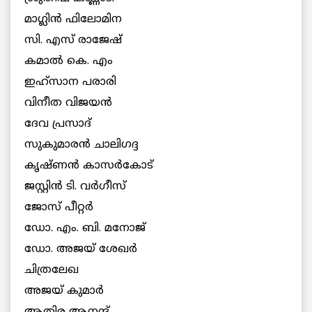
മാഗ്ലിൻ ഫിലോമിന
സി. എസ് രാജേഷ്
കമാൽ കെ. എം
ഇഹ്‌സാന പരാരി
വിനീത വിജയൻ
ദേവ പ്രസാദ്
സുകുമാരൻ ചാലിഗദ്ദ
കൃഷ്ണൻ കാസർകോട്
ജസ്റ്റിൻ ടി. വർഗീസ്
ജോസ് പീറ്റർ
ഡോ. എം. ബി. മനോജ്
ഡോ. അജയ് ശേഖർ
ചിത്രലേഖ
അജയ് കുമാർ