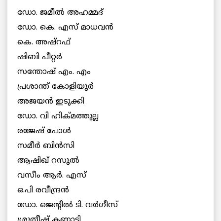
ഡോ. ജമീൽ അഹമ്മദ്
ഡോ. കെ. എസ് മാധവൻ
കെ. അഷ്റഫ്
ഷിബി പീറ്റർ
സന്തോഷ് എം. എം
പ്രശാന്ത് കോളിയൂർ
അജയൻ ഇടുക്കി
ഡോ. വി ഹിക്മത്തുല്ല
രജേഷ് പോൾ
സമീർ ബിൻസി
ആഷിഖ് റസൂൽ
വസീം ആർ. എസ്
ഒ.പി രവീന്ദ്രൻ
ഡോ. ജെന്റിൽ ടി. വർഗീസ്
ശ്രുതീഷ്‌ കണ്ണാടി