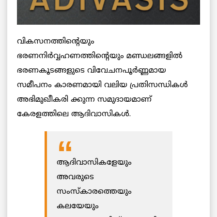
വികസനത്തിന്റെയും
ഭരണനിർവ്വഹണത്തിന്റെയും മണ്ഡലങ്ങളിൽ
ഭരണകൂടങ്ങളുടെ വിവേചനപൂർണ്ണമായ
സമീപനം കാരണമായി വലിയ പ്രതിസന്ധികൾ
അഭിമുഖീകരി ക്കുന്ന സമുദായമാണ്
കേരളത്തിലെ ആദിവാസികൾ.
ആദിവാസികളേയും
അവരുടെ
സംസ്കാരത്തെയും
കലയേയും