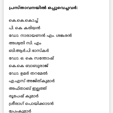
പ്രസ്താവനയിൽ ഒപ്പുവെച്ചവർ:
കെ.കെ.കൊച്ച്
പി. കെ കരിയൻ
ഡോ. നാരായണൻ എം. ശങ്കരൻ
അശ്വതി സി. എം
ബി.ആർ.പി ഭാസ്‌കർ
ഡോ. ഒ. കെ സന്തോഷ്
കെ.കെ ബാബുരാജ്
ഡോ. ഉമർ തറമേൽ
എ.എസ് അജിത്കുമാർ
അഫ്താബ് ഇല്ലത്ത്
രൂപേഷ്‌ കുമാർ
ശ്രീരാഗ് പൊയിക്കാടൻ
പ്രേംകുമാർ