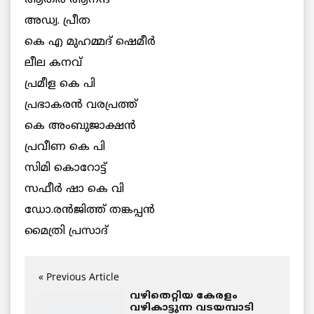
ആതിര ആനന്ദ്
അഡ്വ. പ്രീത
കെ എ മുഹമ്മദ് ഷെമീർ
ലീല കനവ്
പ്രമീള കെ പി
പ്രഭാകരൻ വരപ്രത്ത്
കെ അംബുജാക്ഷൻ
പ്രവീണ കെ പി
സിമി കൊറോട്ട്
സഫീർ ഷാ കെ വി
ഡോ.രൻജിത്ത് തങ്കപ്പൻ
മൈത്രി പ്രസാദ്
« Previous Article
വഴിതെറ്റിയ കേരളം
വഴികാട്ടുന്ന വടയമ്പാടി