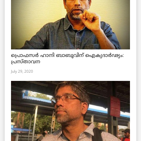
പ്രൊഫസർ ഹാനി ബാബുവിന് ഐക്യദാർഢ്യം:
പ്രസ്താവന
July 29, 2020