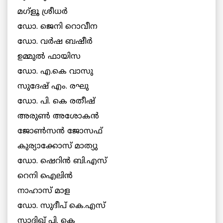
മഗ്ളൂ ശ്രീധർ
ഡോ. ജെനി റൊവീന
ഡോ. വർഷ ബഷീർ
ഉമ്മുൽ ഫായിസ
ഡോ. എ.കെ വാസു
സുദേഷ് എം. രഘു
ഡോ. പി. കെ രതീഷ്
അരുൺ അശോകൻ
ജോൺസൻ ജോസഫ്
കുര്യാക്കോസ് മാത്യു
ഡോ. ഷെറിൻ ബി.എസ്‌
റെനി ഐലിൻ
നാഹാസ് മാള
ഡോ. സുദീപ് കെ.എസ്
സാദിഖ് പി. കെ