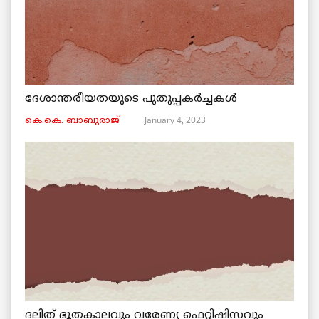
ദേശാന്തരീയതയുടെ പുതുപ്പകർച്ചകൾ
January 4, 2023
കെ.കെ. ബാബുരാജ്‌
ദലിത് ഭൂതകാലവും വരേണ്യ ഫെറ്റിഷിസവും