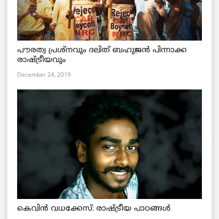
പൗരത്വ പ്രശ്നവും ദലിത് ബഹുജൻ പിന്നാക്ക
രാഷ്ട്രീയവും
December 24, 2019
കെവിൻ വധക്കേസ്: രാഷ്ട്രീയ പാഠങ്ങൾ