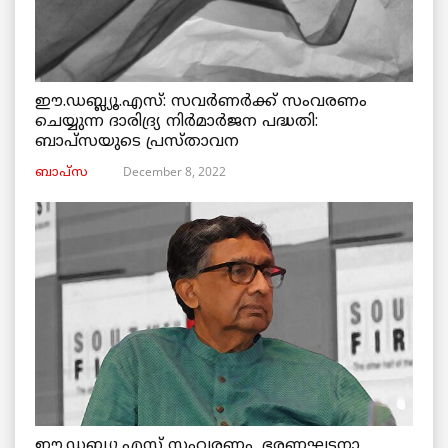
ഈ.ഡബ്ല്യൂ.എസ്: സവർണർക്ക് സംവരണം
ചെയ്യുന്ന ദാരിദ്ര്യ നിർമാർജന പദ്ധതി:
ബാപ്സയുടെ പ്രസ്താവന
December 8, 2022
ബാപ്സ
ഈ.ഡബ്ല്യൂ.എസ് സംവരണം, ഭരണഘടനാ