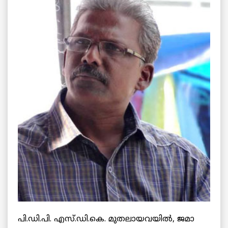
പി.ഡി.പി. എസ്.ഡി.കെ. മുതലായവയില്‍, ജമാ