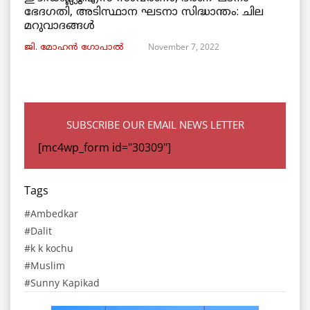
ഭേദഗതി, അടിസ്ഥാന ഘടനാ സിദ്ധാന്തം: ചില
മറുവാദങ്ങൾ
November 7, 2022
ജി. മോഹൻ ഗോപാൽ
SUBSCRIBE OUR EMAIL NEWS LETTER
[mc4wp_form id="30309"]
Tags
Ambedkar
Dalit
k k kochu
Muslim
Sunny Kapikad