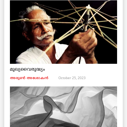
മുഖ്യവൈരുദ്ധ്യം
October 25, 2023
അരുണ്‍ അശോകൻ