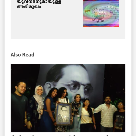
യുവനടനുമായുള്ള
അഭിമുഖം
Also Read