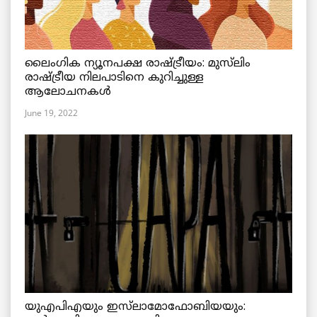
ലൈംഗിക ന്യൂനപക്ഷ രാഷ്ട്രീയം: മുസ്‌ലിം
രാഷ്ട്രീയ നിലപാടിനെ കുറിച്ചുള്ള
ആലോചനകൾ
June 19, 2022
യുഎപിഎയും ഇസ്‌ലാമോഫോബിയയും: