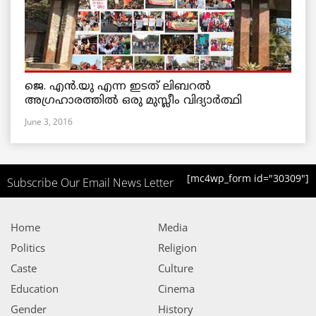
ജെ. എന്‍.യു എന്ന ഇടത് ലിബറല്‍
അഗ്രഹാരത്തില്‍ ഒരു മുസ്ലീം വിദ്യാര്‍ത്ഥി
June 3, 2016
[mc4wp_form id="30309"]
Subscribe Our Email News Letter
Home
Media
Politics
Religion
Caste
Culture
Education
Cinema
Gender
History