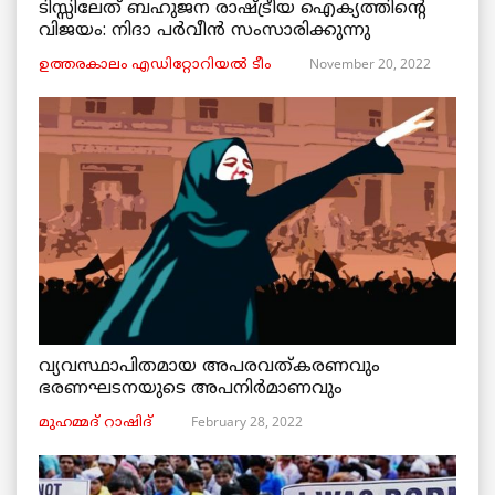
ടിസ്സിലേത് ബഹുജന രാഷ്ട്രീയ ഐക്യത്തിന്റെ
വിജയം: നിദാ പർവീൻ സംസാരിക്കുന്നു
November 20, 2022
ഉത്തരകാലം എഡിറ്റോറിയല്‍ ടീം
വ്യവസ്ഥാപിതമായ അപരവത്കരണവും
ഭരണഘടനയുടെ അപനിർമാണവും
February 28, 2022
മുഹമ്മദ് റാഷിദ്‌