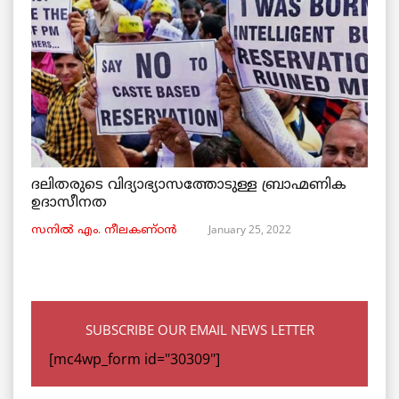
ദലിതരുടെ വിദ്യാഭ്യാസത്തോടുള്ള ബ്രാഹ്മണിക
ഉദാസീനത
January 25, 2022
സനിൽ എം. നീലകണ്ഠൻ
SUBSCRIBE OUR EMAIL NEWS LETTER
[mc4wp_form id="30309"]