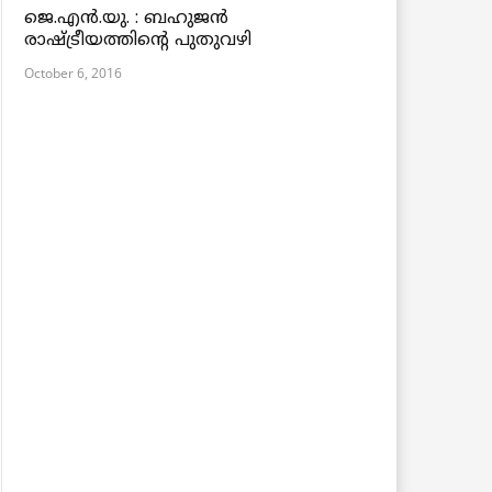
ജെ.എന്‍.യു. : ബഹുജന്‍
രാഷ്ട്രീയത്തിന്റെ പുതുവഴി
October 6, 2016