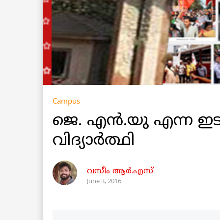
Campus
ജെ. എന്‍.യു എന്ന ഇട
വിദ്യാര്‍ത്ഥി
വസീം ആർ.എസ്
June 3, 2016