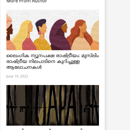
More From Author
ലൈംഗിക ന്യൂനപക്ഷ രാഷ്ട്രീയം: മുസ്‌ലിം
രാഷ്ട്രീയ നിലപാടിനെ കുറിച്ചുള്ള
ആലോചനകൾ
June 19, 2022