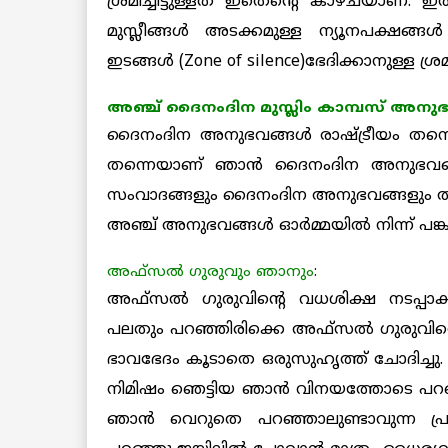
ശ്രമിച്ചിട്ടുള്ളത് ഇതെന്റെ കാഴ്ചയാണ്.
മുസ്ലീങ്ങള്‍ അടക്കമുള്ള ന്യൂനപക്ഷങ്ങ
ഇടങ്ങള്‍ (Zone of silence)ഭേദിക്കാനുള്ള
അഞ്ച് ദൈനംദിന മുസ്ലിം കാമ്പസ് അനുഭ
ദൈനംദിന അനുഭവങ്ങള്‍ രാഷ്ട്രീയം തന്നെയ
തന്നെയാണ് ഞാന്‍ ദൈനംദിന അനുഭവങ്ങള
സംവാദങ്ങളും ദൈനംദിന അനുഭവങ്ങളും തമ്മ
അഞ്ച് അനുഭവങ്ങള്‍ ഓര്‍മ്മയില്‍ നിന്ന് പങ്
അഫ്‌സല്‍ ഗുരുവും ഞാനും
:
അഫ്‌സല്‍ ഗുരുവിന്റെ വധശിക്ഷ നടപ്പ
പലതും
പറഞ്ഞിരിക്കെ അഫ്‌സല്‍ ഗുരുവിന്റെ വ
ഭാവഭേദം കൂടാതെ ഒരുസുഹൃത്ത് ചോദിച്ചു. ”
നിമിഷം ഞെട്ടിയ ഞാന്‍ വിനയത്തോടെ പറഞ്ഞു
ഞാന്‍ വെറുതെ പറഞ്ഞാലുണ്ടാവുന്ന പ്