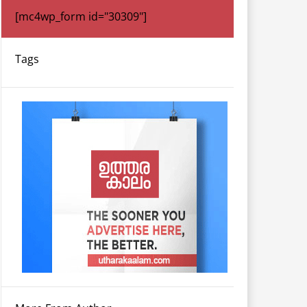
[mc4wp_form id="30309"]
Tags