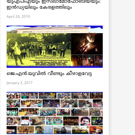
യുഎപിഎയും ഇസ്‌ലാമോഫോബിയയും:
ഇൻഡ്യയിലും കേരളത്തിലും
April 24, 2019
ജെ.എന്‍.യുവില്‍ വീണ്ടും കീഴാളവേട്ട
January 3, 2017