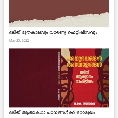
ദലിത് ഭൂതകാലവും വരേണ്യ ഫെറ്റിഷിസവും
May 25, 2022
ദലിത് ആത്മകഥാ പഠനങ്ങൾക്ക് ഒരാമുഖം