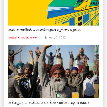
കെ-റെയിൽ പദ്ധതിയുടെ ദുരന്ത ഭൂമിക
January 5, 2022
കെ.ടി റാംമോഹൻ
ഹിന്ദുത്വ അധികാരം: നിലംപരിശാവുന്ന ജനം