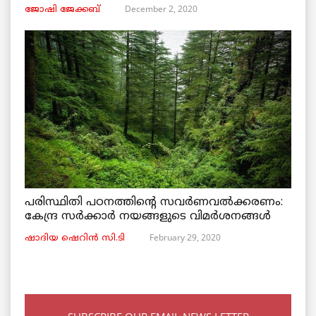
December 2, 2020
ജോഷി ജേക്കബ്
പരിസ്ഥിതി പഠനത്തിൻ്റെ സവർണവൽക്കരണം:
കേന്ദ്ര സർക്കാർ നയങ്ങളുടെ വിമർശനങ്ങൾ
February 29, 2020
ഷാദിയ ഷെറിൻ സി.ടി