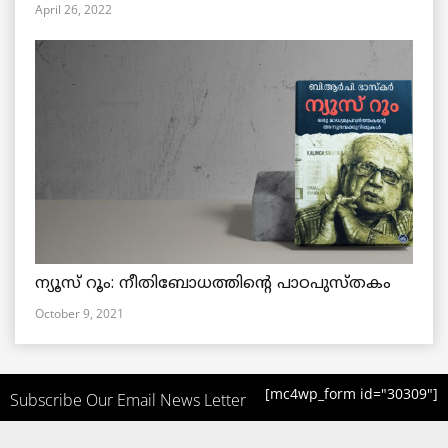
April 26, 2022
ന്യൂസ് റൂം: നീതിബോധത്തിന്റെ പാഠപുസ്തകം
October 9, 2021
[mc4wp_form id="30309"]
Subscribe Our Email News Letter