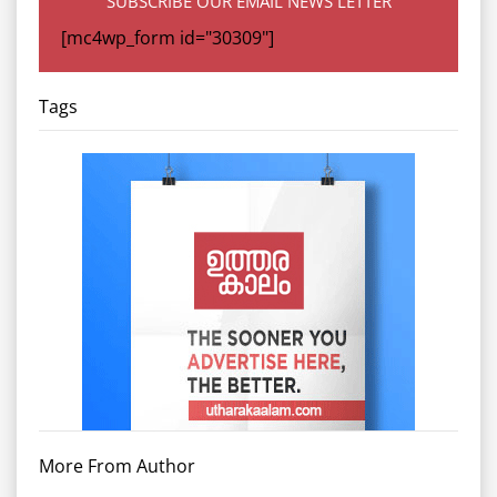
SUBSCRIBE OUR EMAIL NEWS LETTER
[mc4wp_form id="30309"]
Tags
More From Author