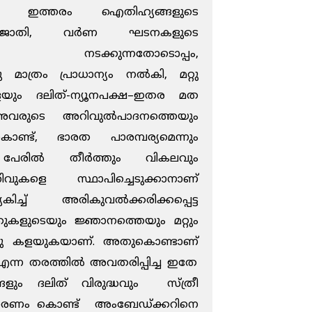
ഇത്തരം
ഐതിഹ്യങ്ങളുടെ
ജാതി
,
വർണ ഘടനകളുടെ
നടക്കുന്നതോടൊപ്പം
,
ു
മാത്രം
പ്രാധാന്യം
നൽകി
,
മറ്റു
െയും
ദലിത്-
ന്യൂനപക്ഷ
–
ഇതര
മത
അവരുടെ
അറിവുൽപാദനത്തെയും
ൊണ്ട്
,
ഭാരത
പാരമ്പര്യമെന്നും
ള പേരിൽ തീർത്തും
വികലവും
ിവുകളെ
സ്ഥാപിച്ചെടുക്കാനാണ്
കിച്ച്
അരികുവൽക്കരിക്കപ്പെട്ട
തുകളുടെയും
ജ്ഞാനത്തെയും
മറ്റും
ു
കളയുകയാണ്
.
അതുകൊണ്ടാണ്
എന്ന
തരത്തിൽ
അവതരിപ്പിച്ച
ഇതേ
്ങളും
ദലിത്
വിരുദ്ധവും
സ്ത്രീ
ാരണം
കൊണ്ട്
അംബേഡ്ക്കറിനെ