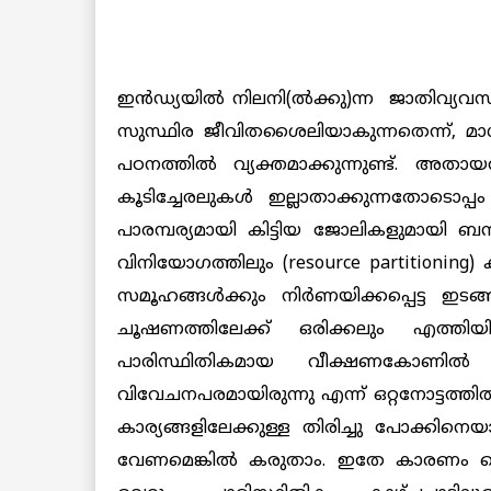
ഇൻഡ്യയിൽ നിലനി(ൽക്കു)ന്ന ജാതിവ്യവ
സുസ്ഥിര ജീവിതശൈലിയാകുന്നതെന്ന്, 
പഠനത്തിൽ വ്യക്തമാക്കുന്നുണ്ട്. അതാ
കൂടിച്ചേരലുകൾ ഇല്ലാതാക്കുന്നതോടൊപ്പം
പാരമ്പര്യമായി കിട്ടിയ ജോലികളുമായി ബന്ധ
വിനിയോഗത്തിലും (resource partitioning
സമൂഹങ്ങൾക്കും നിർണയിക്കപ്പെട്ട ഇടങ്
ചൂഷണത്തിലേക്ക് ഒരിക്കലും എത്തിയ
പാരിസ്ഥിതികമായ വീക്ഷണകോണിൽ 
വിവേചനപരമായിരുന്നു എന്ന് ഒറ്റനോട്ടത്തി
കാര്യങ്ങളിലേക്കുള്ള തിരിച്ചു പോക്കിന
വേണമെങ്കിൽ കരുതാം. ഇതേ കാരണം കൊ