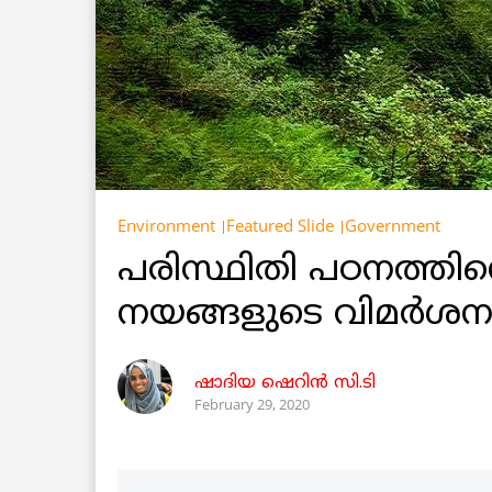
Environment
Featured Slide
Government
പരിസ്ഥിതി പഠനത്തി
നയങ്ങളുടെ വിമർശന
ഷാദിയ ഷെറിൻ സി.ടി
February 29, 2020