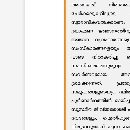
അതായത്
,
നിരന്തരം
ചേർക്കലുകളിലൂടെ
,
സ്വാഭാവികവൽക്കരണം
ബ്രാഹ്മണ
ജ്ഞാനത്തിന
ജ്ഞാന
വ്യവഹാരങ്ങള
സംസ്കാരങ്ങളെയും
പാടെ
നിരാകരിച്ചു ക
സംസ്കാരമെന്നുമുള്
സവർണവുമായ
അറ
ശ്രമിക്കുന്നത്
.
പ്രത്യേ
സമൂഹങ്ങളുടെയും
,
ദലി
പൂർണാർഥത്തിൽ
മായ്ച്ച
സുസ്ഥിര ജീവിതശൈലി
വേദങ്ങളും
, ഐതിഹ്യങ
വിരുദ്ധവുമാണ്
എന്ന
ക