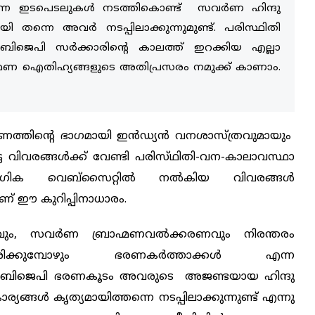
ന്നെ ഇടപെടലുകൾ നടത്തികൊണ്ട് സവർണ ഹിന്ദു
യി തന്നെ അവർ നടപ്പിലാക്കുന്നുമുണ്ട്. പരിസ്ഥിതി
. ബിജെപി സർക്കാരിന്റെ കാലത്ത് ഇറക്കിയ എല്ലാ
ഹ്മണ ഐതിഹ്യങ്ങളുടെ അതിപ്രസരം നമുക്ക് കാണാം.
ണത്തിന്റെ ഭാഗമായി ഇൻഡ്യൻ വനശാസ്ത്രവുമായും
ട വിവരങ്ങൾക്ക് വേണ്ടി പരിസ്‌ഥിതി-വന-കാലാവസ്ഥാ
ഔദ്യോഗിക വെബ്സൈറ്റിൽ നൽകിയ വിവരങ്ങൾ
ാണ് ഈ കുറിപ്പിനാധാരം.
ും
,
സവർണ
ബ്രാഹ്മണവൽക്കരണവും
നിരന്തരം
ക്കുമ്പോഴും
ഭരണകർത്താക്കൾ
എന്ന
ബിജെപി
ഭരണകൂടം
അവരുടെ
അജണ്ടയായ
ഹിന്ദു
ാര്യങ്ങൾ
കൃത്യമായിത്തന്നെ
നടപ്പിലാക്കുന്നുണ്ട്
എന്നു