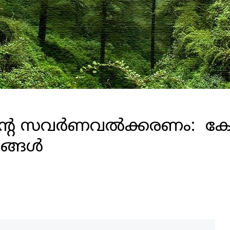
ൻ്റെ സവർണവൽക്കരണം: കേന്
ങ്ങൾ