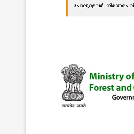
പോലുള്ളവർ
നിരന്തരം
വ