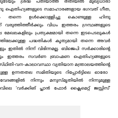
ുടേയും
ശ്രദ്ധ
പതിയാത്ത
രീതിയിൽ
മുഖ്യധാരാ
ദു
ഐതിഹ്യങ്ങ
ളുടെ
സമാഹാരങ്ങളായ
ഭഗവത് ഗീത
,
ം
തന്നെ
ഉൾക്കൊള്ളിച്ചു
കൊണ്ടുള്ള
ഹിന്ദു
്
വരുത്തിത്തീർക്കും
വിധം
ഇത്തരം
ഗ്രന്ഥങ്ങളുടെ
ല
മേഖലകളിലും
പ്രത്യക്ഷമായി
തന്നെ
ഇടപെടലുകൾ
ത്തിലേക്കുള്ള
പദ്ധതികൾ
കൃത്യമായി
തന്നെ
അവർ
ം ഇതിൽ നിന്ന് വിഭിന്നമല്ല.
ബിജെപി
സർക്കാരിന്റെ
ും
ഇത്തരം
സവർണ
ബ്രാഹ്മണ
ഐതിഹ്യങ്ങളുടെ
സ്‌ഥിതി-വന-കാലാവസ്ഥാ വ്യതിയാന
മന്ത്രാലയത്തിന്റെ
ുള്ള ഉന്നതതല സമിതിയുടെ
റിപ്പോർട്ടിലെ
ഓരോ
വേദങ്ങളിൽ
നിന്നും
മനുസ്‌മൃതിയിൽ
നിന്നുമുള്ള
ലവിലെ
‘വർക്കിങ് പ്ലാൻ ഫോർ ക്ലൈമെറ്റ് ജസ്റ്റിസ്’