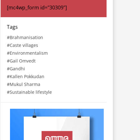
[mc4wp_form id="30309"]
Tags
Brahmanisation
Caste villages
Environmentalism
Gail Omvedt
Gandhi
Kallen Pokkudan
Mukul Sharma
Sustainable lifestyle