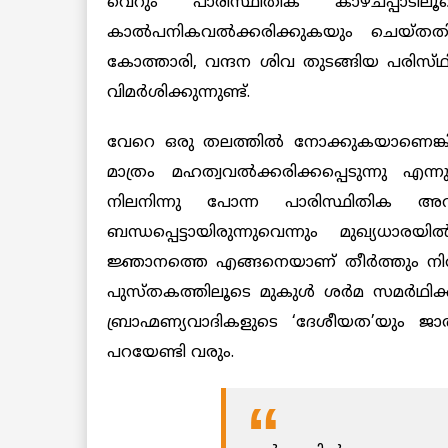
വെറും പാരിസ്ഥിതിക കാഴ്ചപ്പാടിലൂ
കാൽപനികവൽക്കരിക്കുകയും ചെയ്തതി
കോത്താരി, വന്ദന ശിവ തുടങ്ങിയ പരിസ്
വിമർശിക്കുന്നുണ്ട്.
വേറെ ഒരു തലത്തിൽ നോക്കുകയാണെങ്
മാത്രം മഹത്വവൽക്കരിക്കപ്പെടുന്നു എന്
നിലനിന്നു പോന്ന പാരിസ്ഥിതിക അ
ബന്ധപ്പെട്ടായിരുന്നുവെന്നും മുഖ്യധാരയി
ജ്ഞാനത്തെ എങ്ങനെയാണ് തീർത്തും നിര
പുസ്തകത്തിലൂടെ മുകുൾ ശർമ സമർഥിക്കാൻ 
ബ്രാഹ്മണ്യവാദികളുടെ ‘ദേശീയത’യും ജാ
പറയേണ്ടി വരും.