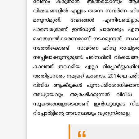
വേണം
കരുതാൻ
.
അത്രയൊന്നും
ആര
വിഷയങ്ങളിൽ
എല്ലാം
തന്നെ
സവർണ
–
ഹിന്
മനുസ്മൃ
തി
,
വേദങ്ങൾ
എന്നിവയെല്ലാ
പാരമ്പര്യമാണ്
ഇൻഡ്യൻ
പാരമ്പര്യം
എന്ന
മഹത്വവൽക്കരണമാണ്
നടക്കുന്നത്
.
സക
നടത്തികൊണ്ട്
സവർണ
ഹിന്ദു
രാഷ്ട്ര
നടപ്പിലാക്കുന്നുമുണ്ട്
.
പരിസ്ഥിതി വിഷയങ്ങളു
കാലത്ത്
ഇറക്കിയ
എല്ലാ
റിപ്പോർട്ടുകളില
അതിപ്രസരം
നമുക്ക്
കാണാം
. 2014
ലെ
പരി
വിവിധ ആക്ടുകൾ പുനഃപരിശോധിക്കാന
അധ്യായവും
ആരംഭിക്കുന്നത്
വിവിധ
സൂക്തങ്ങളോടെയാണ്
.
ഇൻഡ്യയുടെ
നി
റിപ്പോർട്ടിന്റെ
അവസ്ഥയും
വ്യത്യസ്തമല്ല
.