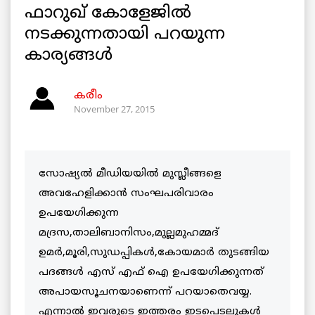
ഫാറുഖ് കോളേജില്‍
നടക്കുന്നതായി പറയുന്ന
കാര്യങ്ങള്‍
കരീം
November 27, 2015
സോഷ്യല്‍ മീഡിയയില്‍ മുസ്ലീങ്ങളെ
അവഹേളിക്കാന്‍ സംഘപരിവാരം
ഉപയേഗിക്കുന്ന
മദ്രസ,താലിബാനിസം,മുല്ലമുഹമ്മദ്
ഉമര്‍,മൂരി,സുഡപ്പികള്‍,കോയമാര്‍ തുടങ്ങിയ
പദങ്ങള്‍ എസ് എഫ് ഐ ഉപയേഗിക്കുന്നത്
അപായസൂചനയാണെന്ന് പറയാതെവയ്യ.
എന്നാല്‍ ഇവരുടെ ഇത്തരം ഇടപെടലുകള്‍