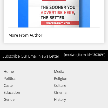
More From Author
[mc4wp_form id="30309"]
Subscribe Our Email News Letter
Home
Media
Politics
Religion
Caste
Culture
Education
Cinema
Gender
History