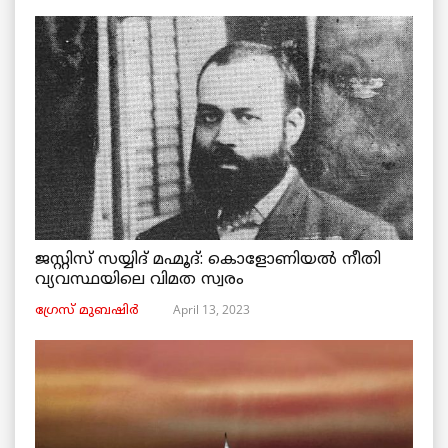
ജസ്റ്റിസ് സയ്യിദ് മഹ്മൂദ്: കൊളോണിയൽ നീതി
വ്യവസ്ഥയിലെ വിമത സ്വരം
April 13, 2023
ഗ്രേസ് മുബഷിർ