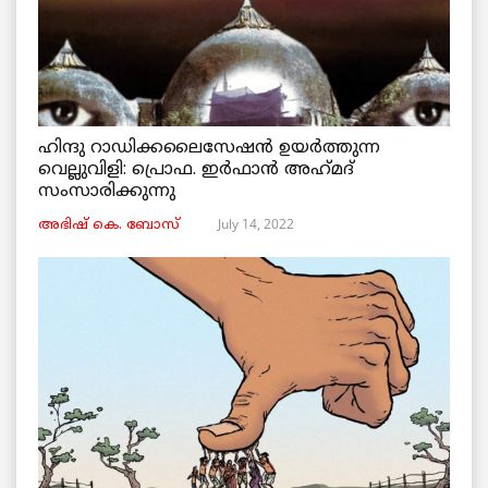
ഹിന്ദു റാഡിക്കലൈസേഷൻ ഉയർത്തുന്ന
വെല്ലുവിളി: പ്രൊഫ. ഇർഫാൻ അഹ്‌മദ്‌
സംസാരിക്കുന്നു
July 14, 2022
അഭിഷ് കെ. ബോസ്