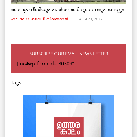
മതവും നീതിയും പാർശ്വവത്കൃത സമൂഹങ്ങളും
April 23, 2022
ഫാ. ഡോ. വൈ.ടി വിനയരാജ്
SUBSCRIBE OUR EMAIL NEWS LETTER
[mc4wp_form id="30309"]
Tags