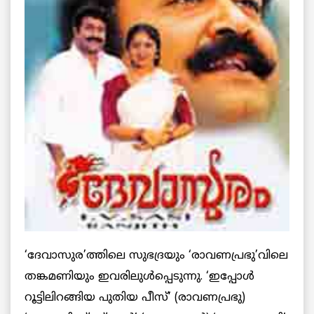
‘ദേവാസുര’ത്തിലെ സുഭദ്രയും ‘രാവണപ്രഭു’വിലെ
തങ്കമണിയും ഇവരിലുള്‍പ്പെടുന്നു. ‘ഇപ്പോള്‍
റൂട്ടിലിറങ്ങിയ പുതിയ പീസ്’ (രാവണപ്രഭു)