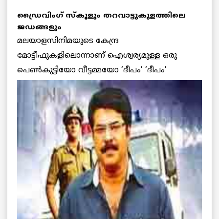
ഡ്രൈവിംഗ് സ്‌കൂളും തറവാട്ടുകുളത്തിലെ
ജഡങ്ങളും
മലയാളസിനിമയുടെ കേന്ദ്ര
മോട്ടീഫുകളിലൊന്നാണ് ഐശ്വര്യമുള്ള ഒരു
പെണ്‍കുട്ടിയോ
വീട്ടമ്മയോ ‘ദീപം’ ‘ദീപം’