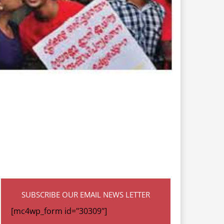
SUBSCRIBE OUR EMAIL NEWS LETTER
[mc4wp_form id="30309"]