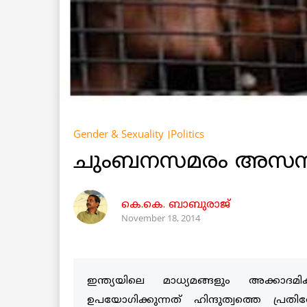
Gender & Sexuality
Politics
ചുംബനസമരം അസന്നി
കെ.കെ. ബാബുരാജ്‌
November 18, 2014
ഇന്ത്യയിലെ മാധ്യമങ്ങളും അക്കാദമ
ഉപയോഗിക്കുന്നത് ഹിന്ദുത്വത്തെ പ്രതിര