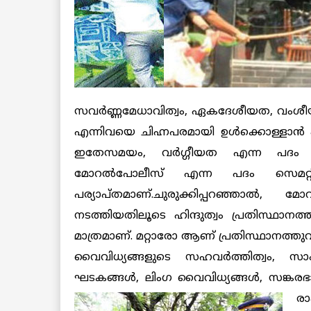
സവര്‍ണ്ണമേധാവിത്വം, ഏകദേശീയത, വംശീ
എന്നിവയെ ചിഹ്നപരമായി ഉള്‍ക്കൊള്ളാന്‍ 
ഇതേസമയം, വര്‍ഗ്ഗീയത എന്ന പദം കീഴ
മോറല്‍പോലീസ് എന്ന പദം സെമറ്റിക
പര്യാപ്തമാണ്.ചുരുക്കിപ്പറഞ്ഞാല
നടത്തിയതിലൂടെ ഹിന്ദുത്വം പ്രതിസ്ഥാനത
മാത്രമാണ്. മറ്റാരോ ആണ് പ്രതിസ്ഥാനത്തുവന്ന
വൈവിധ്യങ്ങളുടെ സഹവര്‍ത്തിത്വം, സാം
ഘടകങ്ങള്‍, ലിംഗ വൈവിധ്യങ്ങള്‍, സങ്കര
രാ