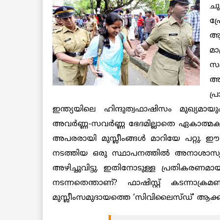
ചു
പ്
ആ
മാ
സ
അ
പ്
ഇന്ത്യയിലെ ഹിന്ദുത്വഫാഷിസം മുഖ്യമായും
അവര്‍ണ്ണ-സവര്‍ണ്ണ ഭേദമില്ലാതെ ഏകാത്മക 
അപരരായി മുസ്ലീംങ്ങള്‍ മാറിയേ പറ്റു. ഈ
നടത്തിയ ഒരു സ്ഥാപനത്തില്‍ അനാശാസ്യ
അഴിച്ചുവിട്ടു. ഇതിനോടുള്ള പ്രതികരണ
നടന്നതെന്താണ്? ഫാഷിസ്റ്റ് കടന്നാക
മുസ്ലീംസമുദായത്തെ ‘സിവിലൈസ്ഡ്’ ആക്ക