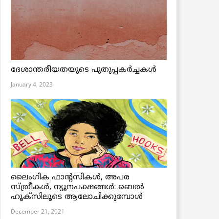
ദേശാന്തരീയതയുടെ പുതുപ്പകർച്ചകൾ
January 4, 2023
ലൈംഗിക ഫാന്റസികൾ, അപര
സ്ത്രീകൾ, ന്യൂനപക്ഷങ്ങൾ: ബെൽ
ഹൂക്സിലൂടെ ആലോചിക്കുമ്പോൾ
December 21, 2021