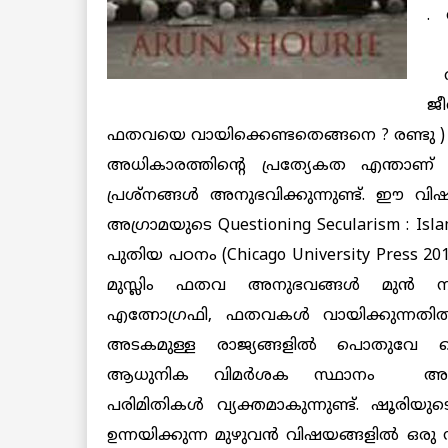
. 
വ
വഴ
ജ
ഫതവയെ വായിക്കെണ്ടതെങ്ങനെ ? രണ്ടു )
അധികാരത്തിന്റെ പ്രത്യേകത എന്താണ് ?
പ്രശ്നങ്ങള്‍ അനുഭവിക്കുന്നുണ്ട്. ഈ
അഗ്രാമയുടെ Questioning Secularism : Isla
പുതിയ പഠനം
(Chicago University Press 20
മുസ്ലിം ഫതവ അനുഭവങ്ങള്‍ മുന്‍ നിറ
എത്നോഗ്രഫി, ഫതവകള്‍ വായിക്കുന്നതില
അടകമുള്ള രാജ്യങ്ങളില്‍ പൊതുവേ സ
ആധുനിക വിമര്‍ശക സ്ഥാനം അനുഭ
പരിമിതികള്‍ വ്യക്തമാകുന്നുണ്ട്. ഷൂരിയ
ഉന്നയിക്കുന്ന മുഴുവന്‍ വിഷയങ്ങളില്‍ ഒ