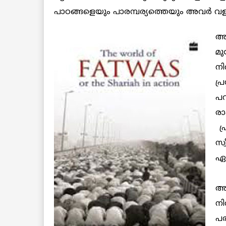
പാഠങ്ങളെയും പാരമ്പര്യത്തെയും അവര്‍ വ
അര
മു
നി
പ
പറ
ര
പ്
സ്
ഏറ
ആ
അവ
ന
പര