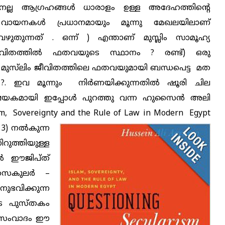
നല്ല ആഗ്രഹങ്ങള്‍ ധാരാളം ഉള്ള അദേഹത്തിന്റെ
ായനകള്‍ പ്രധാനമായും മൂന്നു മേഖലയിലാണ്
ുതുന്നത് . ഒന്ന് ) എന്താണ് മുസ്ലിം സാമൂഹ്യ
ീവിതത്തില്‍ ഫതവയുടെ സ്ഥാനം ? രണ്ട്) ഒരു
 മുസ്‌ലിം ജീവിതത്തിലെ ഫതവയുമായി ബന്ധപെട്ട മത
. ഇവ മൂന്നും നിര്‍ണയിക്കുന്നതില്‍ ഷൂരി ചില
 വിഷയകമായി ഇപ്പോള്‍ പുറത്തു വന്ന ഹുസൈന്‍ അലി
m, Sovereignty and the Rule of Law in Modern Egypt
13) നല്‍കുന്ന
ുത്തിയുള്ള
്‍ ഈജിപ്ത്
െകുലര്‍ –
വിക്കുന്ന
ുടെ പുസ്തകം
രു സംവാദം ഈ