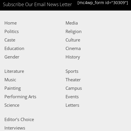
[mc4wp_form id="30309"]
Subscribe Our Email News Letter
Home
Media
Politics
Religion
Caste
Culture
Education
Cinema
Gender
History
Literature
Sports
Music
Theater
Painting
Campus
Performing Arts
Events
Science
Letters
Editor’s Choice
Interviews