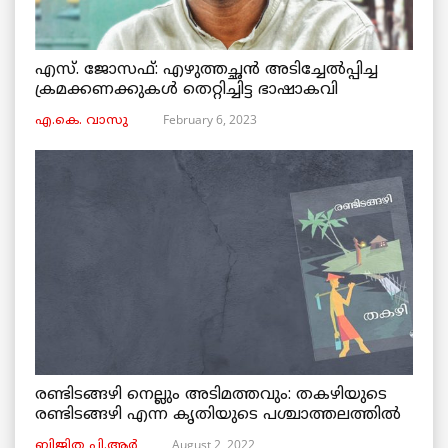
എസ്. ജോസഫ്: എഴുത്തച്ഛൻ അടിച്ചേൽപ്പിച്ച
ക്രമക്കണക്കുകൾ തെറ്റിച്ചിട്ട ഭാഷാകവി
February 6, 2023
എ.കെ. വാസു
രണ്ടിടങ്ങഴി നെല്ലും അടിമത്തവും: തകഴിയുടെ
രണ്ടിടങ്ങഴി എന്ന കൃതിയുടെ പശ്ചാത്തലത്തിൽ
August 2, 2022
ബിജിത പി.ആർ