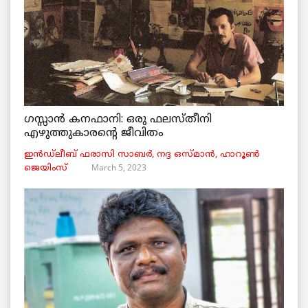
ഗസ്സാൻ കനഫാനി: ഒരു ഫലസ്തീനി
എഴുത്തുകാരന്റെ ജീവിതം
ഇൻഡ്ലീബ് ​​ഫരാസി സാബർ, നദ്ദ ഒസ്മാൻ, ഹാറൂൺ
March 5, 2023
ജെയിംസ്