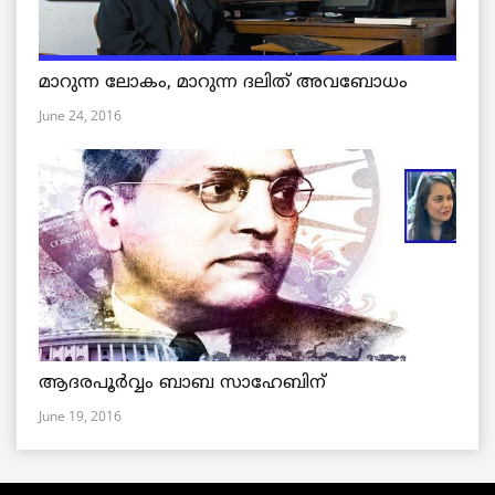
മാറുന്ന ലോകം, മാറുന്ന ദലിത് അവബോധം
June 24, 2016
ആദരപൂര്‍വ്വം ബാബ സാഹേബിന്
June 19, 2016