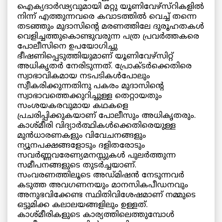
ഐക്യദാര്‍ഢ്യവുമായി മറ്റു യൂണിവേഴ്സ്റികളില്‍
നിന്ന് എത്തുന്നവരെ കവാടത്തില്‍ വെച്ച് തന്നെ
തടഞ്ഞും മുദാസിന്റെ മരണത്തിലേ ദുരൂഹതകള്‍
വെളിച്ചത്തുകൊണ്ടുവരുന്ന പത്ര പ്രവര്‍ത്തകരെ
പോലീസിനെ ഉപയോഗിച്ചു
ഭീഷണിപ്പെടുത്തിയുമാണ് യൂണിവേഴ്സിറ്റ്
അധികൃതര്‍ നേരിടുന്നത്. പ്രോക്ടര്‍ക്കെതിരെ
സ്വാഭാവികമായ നടപടികള്‍പോലും
സ്വീകരിക്കുന്നതിനു പകരം മുദാസിന്റെ
സ്വാഭാവത്തെക്കുറിച്ചുള്ള തെറ്റായതും
സംശയകരവുമായ കഥകളെ
പ്രചരിപ്പിക്കുകയാണ് പോലീസും അധികൃതരും.
കാശ്മീരി വിദ്യാര്‍ത്ഥികള്‍ക്കെതിരെയുള്ള
മുന്‍ധാരണകളും വിവേചനങ്ങളും
ന്യൂനപക്ഷങ്ങളോടും ദളിതരോടും
സവര്‍ണ്ണവരേണ്യമനസ്സുകള്‍ പുലര്‍ത്തുന്ന
സമീപനങ്ങളുടെ തുടര്‍ച്ചയാണ്.
സംവരണത്തിലൂടെ അഡ്മിഷന്‍ നേടുന്നവര്‍
കടുത്ത അവഗണനയും മാനസികപീഡനവും
അനുഭവിക്കേണ്ട സ്ഥിതിവിശേഷമാണ് നമ്മുടെ
ഒട്ടുമിക്ക കലാലയങ്ങളിലും ഉള്ളത്.
കാശ്മീരികളുടെ കാര്യത്തിലെത്തുമ്പോള്‍