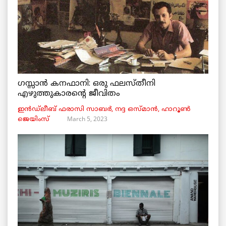
ഗസ്സാൻ കനഫാനി: ഒരു ഫലസ്തീനി
എഴുത്തുകാരന്റെ ജീവിതം
ഇൻഡ്ലീബ് ​​ഫരാസി സാബർ, നദ്ദ ഒസ്മാൻ, ഹാറൂൺ
March 5, 2023
ജെയിംസ്