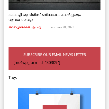
കൊച്ചി-മുസ്‌രിസ് ബിനാലെ: കാഴ്ച്ചയും
വ്യവഹാരവും
February 28, 2023
അബൂബക്കർ എം.എ
SUBSCRIBE OUR EMAIL NEWS LETTER
[mc4wp_form id="30309"]
Tags