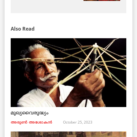
Also Read
മുഖ്യവൈരുദ്ധ്യം
October 25, 2023
അരുണ്‍ അശോകൻ