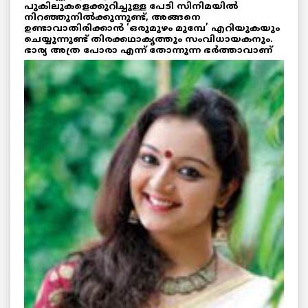
പുകിലുകളെക്കുറിച്ചുള്ള പേടി സിനിമയിൽ
നിറഞ്ഞുനിൽക്കുന്നുണ്ട്‌, അങ്ങനെ
ഉണ്ടാവാതിരിക്കാൻ ‘ഒരുമുഴം മുമ്പേ’ എറിയുകയും
ചെയ്യുന്നുണ്ട് തിരക്കഥാകൃത്തും സംവിധായകനും.
ഭാര്യ അത്ര പോരാ എന്ന്
തോന്നുന്ന ഭർത്താവാണ്