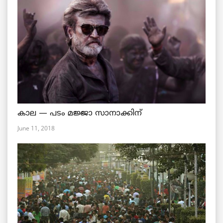
കാല — പടം മജ്ജാ സാനാക്കിന്
June 11, 2018