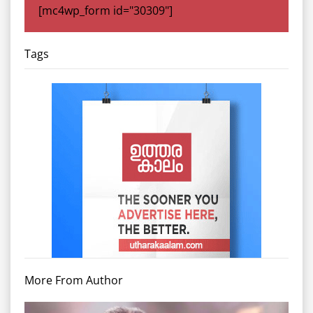
[mc4wp_form id="30309"]
Tags
More From Author