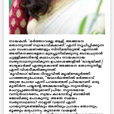
നായകൻ. ‘ഭർത്താവല്ലേ ആള്, അങ്ങനെ
തോന്നുന്നത് സ്വാഭാവികമാണ് ‘എന്ന് സൂചിപ്പിക്കുന്ന
പല സംഭാഷണങ്ങളും സിനിമയിലുണ്ട്. എന്നാൽ
അതിനെക്കാളേറെ മുഴച്ചുനില്ക്കുന്നു ബാലചന്ദ്രൻ
ചുള്ളിക്കാടിന്റെ കഥാപാത്രം നായകനായ
സത്യനാഥനുനല്കുന്ന ഉപദേശങ്ങളിൽ ‘ഭാര്യയ്ക്ക് /
ഭാര്യമാർക്ക് എന്തുകൊണ്ട് അങ്ങനെ തോന്നുന്നില്ല’
എന്ന് വിശദീകരിക്കുന്നത്.
‘മൂവിരാഗ’യിലെ റിവ്യൂവിൽ കൃഷ്ണമൂർത്തി
പറഞ്ഞതുപോലെ, “യഥാർഥത്തിൽ ഭർത്താവ്
അത്ര പോരാ എന്ന് പറയേണ്ടത് പ്രിയയാണ്. ഒരു
മുതിർന്ന പയ്യന്റെ അമ്മയായിട്ടും സുന്ദരിയും
ചെറുപ്പക്കാരിയുമാണ് പ്രിയ. സുന്ദരമായ
വസ്‌ത്രധാരണം, സ്വയം കാറോടിച്ച് ബാങ്കിൽ
ജോലിക്കു പോകുന്നു. അതേ സമയം
സത്യനാഥനോ? നാല്പത് വയസ് എന്ന്
പറയുന്നുണ്ടെങ്കിലും അതിലും പ്രായം തോന്നും,
മൂക്കറ്റം മദ്യപാനം, കൂടാതെ വഷളൻ