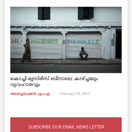
കൊച്ചി-മുസ്‌രിസ് ബിനാലെ: കാഴ്ച്ചയും
വ്യവഹാരവും
February 28, 2023
അബൂബക്കർ എം.എ
SUBSCRIBE OUR EMAIL NEWS LETTER