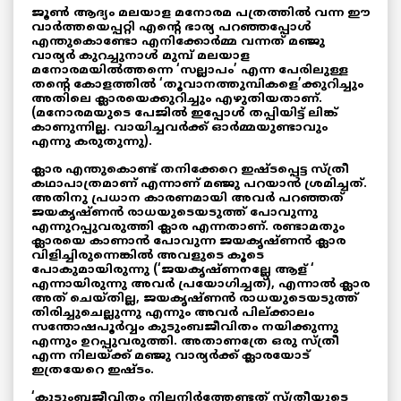
ജൂണ്‍ ആദ്യം മലയാള മനോരമ പത്രത്തിൽ വന്ന ഈ
വാർത്തയെപ്പറ്റി എന്റെ ഭാര്യ പറഞ്ഞപ്പോൾ
എന്തുകൊണ്ടോ എനിക്കോർമ്മ വന്നത് മഞ്ജു
വാര്യർ കുറച്ചുനാൾ മുമ്പ് മലയാള
മനോരമയിൽത്തന്നെ ‘സല്ലാപം’ എന്ന പേരിലുള്ള
തന്റെ കോളത്തിൽ ‘തൂവാനത്തുമ്പികളെ’ക്കുറിച്ചും
അതിലെ ക്ലാരയെക്കുറിച്ചും എഴുതിയതാണ്.
(മനോരമയുടെ പേജിൽ ഇപ്പോൾ തപ്പിയിട്ട് ലിങ്ക്
കാണുന്നില്ല. വായിച്ചവർക്ക് ഓർമ്മയുണ്ടാവും
എന്നു കരുതുന്നു).
ക്ലാര എന്തുകൊണ്ട് തനിക്കേറെ ഇഷ്ടപ്പെട്ട സ്ത്രീ
കഥാപാത്രമാണ് എന്നാണ് മഞ്ജു പറയാൻ ശ്രമിച്ചത്.
അതിനു പ്രധാന കാരണമായി അവർ പറഞ്ഞത്
ജയകൃഷ്ണൻ രാധയുടെയടുത്ത് പോവുന്നു
എന്നുറപ്പുവരുത്തി ക്ലാര എന്നതാണ്. രണ്ടാമതും
ക്ലാരയെ കാണാൻ പോവുന്ന ജയകൃഷ്ണൻ ക്ലാര
വിളിച്ചിരുന്നെങ്കിൽ അവളുടെ കൂടെ
പോകുമായിരുന്നു (‘ജയകൃഷ്ണനല്ലേ ആള് ‘
എന്നായിരുന്നു അവർ പ്രയോഗിച്ചത്), എന്നാൽ ക്ലാര
അത് ചെയ്തില്ല, ജയകൃഷ്ണൻ രാധയുടെയടുത്ത്
തിരിച്ചുചെല്ലുന്നു എന്നും അവർ പില്ക്കാലം
സന്തോഷപൂർവ്വം കുടുംബജീവിതം നയിക്കുന്നു
എന്നും ഉറപ്പുവരുത്തി. അതാണത്രേ ഒരു സ്ത്രീ
എന്ന നിലയ്ക്ക് മഞ്ജു വാര്യർക്ക് ക്ലാരയോട്‌
ഇത്രയേറെ ഇഷ്ടം.
‘കുടുംബജീവിതം നിലനിർത്തേണ്ടത് സ്ത്രീയുടെ