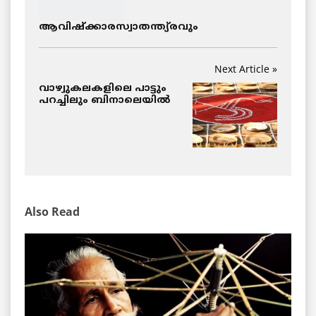
ആവിഷ്ക്കാരസ്വാതന്ത്യ്രവും
Next Article »
വാഴ്വുകലകളിലെ പാട്ടും
പറച്ചിലും ബിനാലെയില്‍
Also Read