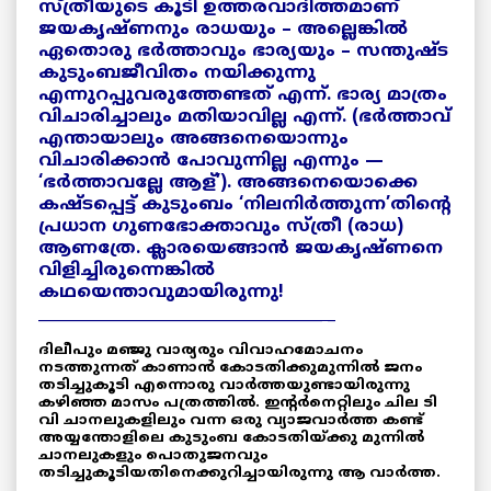
സ്ത്രീയുടെ കൂടി ഉത്തരവാദിത്തമാണ്
ജയകൃഷ്ണനും രാധയും – അല്ലെങ്കിൽ
ഏതൊരു ഭർത്താവും ഭാര്യയും – സന്തുഷ്ട
കുടുംബജീവിതം നയിക്കുന്നു
എന്നുറപ്പുവരുത്തേണ്ടത് എന്ന്. ഭാര്യ മാത്രം
വിചാരിച്ചാലും മതിയാവില്ല എന്ന്. (ഭർത്താവ്
എന്തായാലും അങ്ങനെയൊന്നും
വിചാരിക്കാൻ പോവുന്നില്ല എന്നും —
‘ഭർത്താവല്ലേ ആള്’). അങ്ങനെയൊക്കെ
കഷ്ടപ്പെട്ട് കുടുംബം ‘നിലനിർത്തുന്ന’തിന്റെ
പ്രധാന ഗുണഭോക്താവും സ്ത്രീ (രാധ)
ആണത്രേ. ക്ലാരയെങ്ങാൻ ജയകൃഷ്ണനെ
വിളിച്ചിരുന്നെങ്കിൽ
കഥയെന്താവുമായിരുന്നു!
_____________________________________ _
ദിലീപും മഞ്ജു വാര്യരും വിവാഹമോചനം
നടത്തുന്നത് കാണാൻ കോടതിക്കുമുന്നിൽ ജനം
തടിച്ചുകൂടി എന്നൊരു വാർത്തയുണ്ടായിരുന്നു
കഴിഞ്ഞ മാസം പത്രത്തിൽ. ഇന്റർനെറ്റിലും ചില ടി
വി ചാനലുകളിലും വന്ന ഒരു വ്യാജവാർത്ത കണ്ട്
അയ്യന്തോളിലെ കുടുംബ കോടതിയ്ക്കു മുന്നിൽ
ചാനലുകളും പൊതുജനവും
തടിച്ചുകൂടിയതിനെക്കുറിച്ചായിരുന്നു ആ വാർത്ത‍.