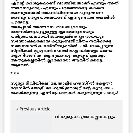
എന്റെ കാശുകൊണ്ട് വാങ്ങിയതാണ് എന്നും അത്
ഞാനെടുക്കും എന്നും പറഞ്ഞോട്ടെ. മകനെ
കാണുമ്പോൾ അപരിചിതനായ പുരുഷനെ
കാണുന്നതുപോലെയാണ് എന്നും വേണമെങ്കിൽ
പറയട്ടെ.
അപ്പോൾ അങ്ങനെ. രാധയുടെയും
തങ്ങൾക്കുചുറ്റുമുള്ള ക്ലാരമാരുടെയും
പരിശ്രമഫലമായി ജയകൃഷ്ണനും രാധയും
സന്തോഷകരമായ കുടുംബജീവിതം നയിക്കട്ടെ.
സത്യനാഥൻ ഫെയ്സ്ബുക്കിൽ പരിചയപ്പെടുന്ന
സ്ത്രീകൾ മുഴുവൻ ഫേക്ക് ഐ ഡികളോ പണം
തട്ടാനിറങ്ങിയ ‘കട്ട ഫ്രോഡു’ കുരുവിളകളോ
അതുമല്ലെങ്കിൽ ക്ലാരമാരോ ആയിരിക്കട്ടെ.
ആമേൻ.
* * *
സൂര്യാ ടീവിയിലെ ‘മലയാളീഹൌസി’ൽ കേട്ടത് :
റോസിൻ ജോളി രാഹുൽ ഈശ്വറിന്റെ കുടുംബം
തകർക്കുന്നു എന്ന് പ്രേക്ഷകർ കരുതുന്നുപോലും!
« Previous Article
വിശ്വരൂപം: ഭ്രമകല്പനകളും