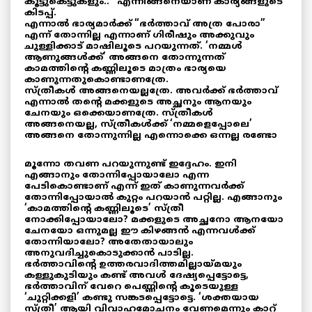
കൂട്ടുകെട്ടുകളും..” എന്നിങ്ങനെയാണ് കാര്യങ്ങളുടെ
കിടപ്പ്.
എന്നാൽ ഭാര്യമാർക്ക് “ഭർത്താവ് അത്ര പോരാ”
എന്ന് തോന്നില്ല എന്നാണ് ഗിരീഷും അക്കുവും
ചുള്ളിക്കാട് മാഷിലൂടെ പറയുന്നത്. ‘നമ്മൾ
ആണുങ്ങൾക്ക്’ അങ്ങനെ തോന്നുന്നത്
കാമത്തിന്റെ കണ്ണിലൂടെ മാത്രം ഭാര്യയെ
കാണുന്നതുകൊണ്ടാണത്രേ.
സ്ത്രീകൾ അങ്ങനെയല്ലത്രേ. അവർക്ക് ഭർത്താവ്
എന്നാൽ തന്റെ മക്കളുടെ അച്ഛനും ആനയും
ചേനയും ഒക്കെയാണത്രേ. സ്ത്രീകൾ
അങ്ങനെയല്ല, സ്ത്രീകൾക്ക് ‘നമ്മളെപ്പോലെ’
അങ്ങനെ തോന്നുന്നില്ല എന്നൊക്കെ ഒന്നല്ല
രണ്ടോ
മൂന്നോ തവണ പറയുന്നുണ്ട് ഇദ്ദേഹം. ഇനി
എങ്ങാനും തോന്നിപ്പോയാലോ എന്ന
പേടികൊണ്ടാണ് എന്ന് ഇത് കാണുന്നവർക്ക്
തോന്നിപ്പോയാൽ കുറ്റം പറയാൻ പറ്റില്ല. എങ്ങാനും
‘കാമത്തിന്റെ കണ്ണിലൂടെ’ സ്ത്രീ
നോക്കിപ്പോയാലോ? മക്കളുടെ അച്ഛനോ ആനയോ
ചേനയോ ഒന്നുമല്ല ഈ കിഴങ്ങൻ എന്നവൾക്ക്
തോന്നിയാലോ? അതേതായാലും
അനുവദിച്ചുകൊടുക്കാൻ പാടില്ല.
ഭർത്താവിന്റെ ഉത്തരവാദിത്തമില്ലായ്മയും
കള്ളുകുടിയും കണ്ട് അവൾ ദേഷ്യപ്പെട്ടോട്ടെ,
ഭർത്താവിന് വേറെ പെണ്ണിന്റെ കൂടെയുള്ള
‘ചുറ്റിക്കളി’ കണ്ടു സങ്കടപ്പെട്ടോട്ടെ. ‘ശക്തയായ
സ്ത്രീ’ ആയി വിവാഹമോചനം വേണമെന്നും കാറ്