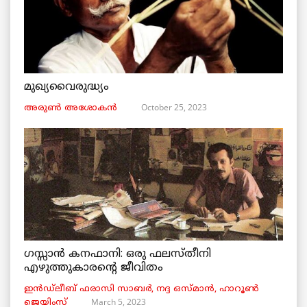
മുഖ്യവൈരുദ്ധ്യം
October 25, 2023
അരുണ്‍ അശോകൻ
ഗസ്സാൻ കനഫാനി: ഒരു ഫലസ്തീനി
എഴുത്തുകാരന്റെ ജീവിതം
ഇൻഡ്ലീബ് ​​ഫരാസി സാബർ, നദ്ദ ഒസ്മാൻ, ഹാറൂൺ
March 5, 2023
ജെയിംസ്