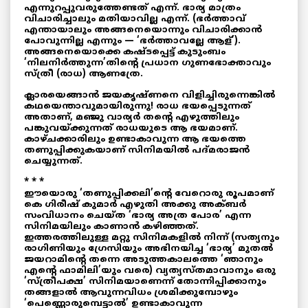
എന്നുറപ്പുവരുത്തേണ്ടത് എന്ന്. ഭാര്യ മാത്രം
വിചാരിച്ചാലും മതിയാവില്ല എന്ന്. (ഭർത്താവ്
എന്തായാലും അങ്ങനെയൊന്നും വിചാരിക്കാൻ
പോവുന്നില്ല എന്നും — ‘ഭർത്താവല്ലേ ആള്’).
അങ്ങനെയൊക്കെ കഷ്ടപ്പെട്ട് കുടുംബം
‘നിലനിർത്തുന്ന’തിന്റെ പ്രധാന ഗുണഭോക്താവും
സ്ത്രീ (രാധ) ആണത്രേ.
ക്ലാരയെങ്ങാൻ ജയകൃഷ്ണനെ വിളിച്ചിരുന്നെങ്കിൽ
കഥയെന്താവുമായിരുന്നു! രാധ ഭയപ്പെടുന്നത്
അതാണ്‌, മഞ്ജു വാര്യർ തന്റെ എഴുത്തിലും
പങ്കുവയ്ക്കുന്നത് രാധയുടെ ആ ഭയമാണ്.
കാഴ്ചക്കാരിലും ഉണ്ടാകാവുന്ന ആ ഭയത്തെ
തണുപ്പിക്കുകയാണ്‌ സിനിമയിൽ പദ്മരാജൻ
ചെയ്യുന്നത്.
* * *
ഈയൊരു ‘തണുപ്പിക്കലി’ന്റെ വേറൊരു രൂപമാണ്
കെ ഗിരീഷ്‌ കുമാർ എഴുതി അക്കു അക്ബർ
സംവിധാനം ചെയ്ത ‘ഭാര്യ അത്ര പോര’ എന്ന
സിനിമയിലും കാണാൻ കഴിഞ്ഞത്.
ഇത്തരത്തിലുള്ള മറ്റു സിനിമകളിൽ നിന്ന് (സത്യനും
രാഗിണിയും ഗ്രേസിയും അഭിനയിച്ച ‘ഭാര്യ’ മുതൽ
ജയറാമിന്റെ തന്നെ അടുത്തകാലത്തെ ‘ഞാനും
എന്റെ ഫാമിലി’യും വരെ) വ്യത്യസ്തമാവാനും ഒരു
‘സ്ത്രീപക്ഷ’ സിനിമയാണെന്ന് തോന്നിപ്പിക്കാനും
തങ്ങളാൽ ആവുന്നവിധം ശ്രമിക്കുമ്പോഴും
‘പെണ്ണൊരുമ്പെട്ടാൽ’ ഉണ്ടാകാവുന്ന