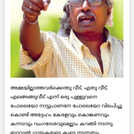
അമ്മയില്ലാത്തവര്‍ക്കെന്തു വീട്, എതു വീട്,
എങ്ങെങ്ങുവീട് എന്ന് ഒരു പുള്ളുവനെ
പോലെയോ നാട്ടുപാണനേ പോലെയോ വിലപിച്ചു
കൊണ്ട് അദ്ദേഹം കേരളവും കൊങ്കണവും
കന്നടവും വംഗദേശവുമെല്ലാം കറങ്ങി നടന്നു.
ബാവുല്‍ ഗായകരുടെ കൂടെ നടന്നതും