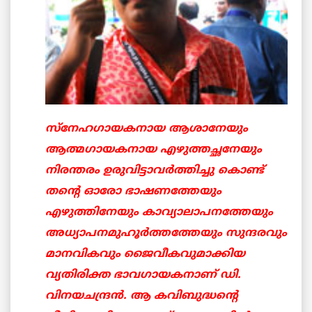
സ്നേഹഗായകനായ ആശാനേയും
ആത്മഗായകനായ എഴുത്തച്ഛനേയും
നിരന്തരം ഉരുവിട്ടാവര്‍ത്തിച്ചു കൊണ്ട്
തന്റെ ഓരോ ഭാഷണത്തേയും
എഴുത്തിനേയും കാവ്യാലാപനത്തേയും
അധ്യാപനമുഹൂര്‍ത്തത്തേയും സുന്ദരവും
മാനവികവും ജൈവീകവുമാക്കിയ
വ്യതിരിക്ത ഭാവഗായകനാണ് ഡി.
വിനയചന്ദ്രന്‍. ആ കവിബുദ്ധന്റെ